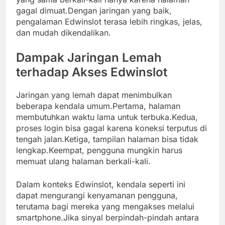
gagal dimuat.Dengan jaringan yang baik,
pengalaman Edwinslot terasa lebih ringkas, jelas,
dan mudah dikendalikan.
Dampak Jaringan Lemah
terhadap Akses Edwinslot
Jaringan yang lemah dapat menimbulkan
beberapa kendala umum.Pertama, halaman
membutuhkan waktu lama untuk terbuka.Kedua,
proses login bisa gagal karena koneksi terputus di
tengah jalan.Ketiga, tampilan halaman bisa tidak
lengkap.Keempat, pengguna mungkin harus
memuat ulang halaman berkali-kali.
Dalam konteks Edwinslot, kendala seperti ini
dapat mengurangi kenyamanan pengguna,
terutama bagi mereka yang mengakses melalui
smartphone.Jika sinyal berpindah-pindah antara