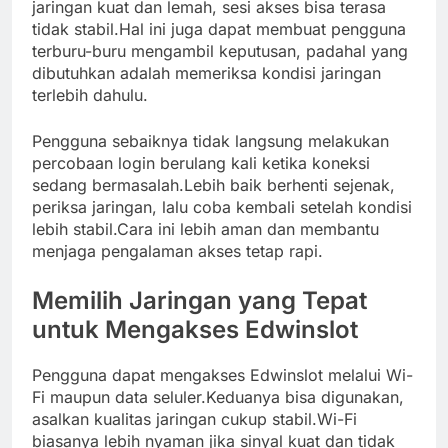
jaringan kuat dan lemah, sesi akses bisa terasa
tidak stabil.Hal ini juga dapat membuat pengguna
terburu-buru mengambil keputusan, padahal yang
dibutuhkan adalah memeriksa kondisi jaringan
terlebih dahulu.
Pengguna sebaiknya tidak langsung melakukan
percobaan login berulang kali ketika koneksi
sedang bermasalah.Lebih baik berhenti sejenak,
periksa jaringan, lalu coba kembali setelah kondisi
lebih stabil.Cara ini lebih aman dan membantu
menjaga pengalaman akses tetap rapi.
Memilih Jaringan yang Tepat
untuk Mengakses Edwinslot
Pengguna dapat mengakses Edwinslot melalui Wi-
Fi maupun data seluler.Keduanya bisa digunakan,
asalkan kualitas jaringan cukup stabil.Wi-Fi
biasanya lebih nyaman jika sinyal kuat dan tidak