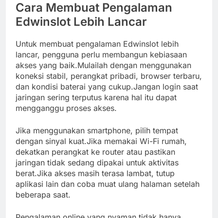
Cara Membuat Pengalaman
Edwinslot Lebih Lancar
Untuk membuat pengalaman Edwinslot lebih
lancar, pengguna perlu membangun kebiasaan
akses yang baik.Mulailah dengan menggunakan
koneksi stabil, perangkat pribadi, browser terbaru,
dan kondisi baterai yang cukup.Jangan login saat
jaringan sering terputus karena hal itu dapat
mengganggu proses akses.
Jika menggunakan smartphone, pilih tempat
dengan sinyal kuat.Jika memakai Wi-Fi rumah,
dekatkan perangkat ke router atau pastikan
jaringan tidak sedang dipakai untuk aktivitas
berat.Jika akses masih terasa lambat, tutup
aplikasi lain dan coba muat ulang halaman setelah
beberapa saat.
Pengalaman online yang nyaman tidak hanya