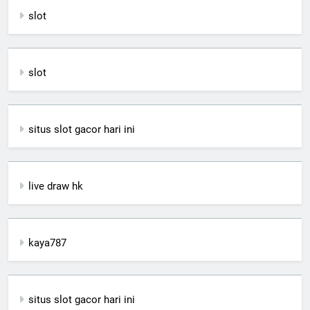
slot
slot
situs slot gacor hari ini
live draw hk
kaya787
situs slot gacor hari ini