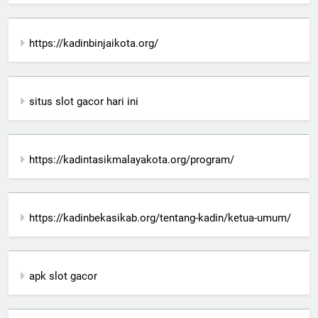
https://kadinbinjaikota.org/
situs slot gacor hari ini
https://kadintasikmalayakota.org/program/
https://kadinbekasikab.org/tentang-kadin/ketua-umum/
apk slot gacor