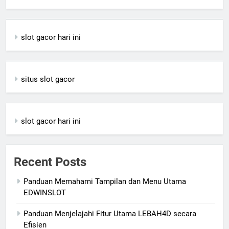
slot gacor hari ini
situs slot gacor
slot gacor hari ini
Recent Posts
Panduan Memahami Tampilan dan Menu Utama
EDWINSLOT
Panduan Menjelajahi Fitur Utama LEBAH4D secara
Efisien