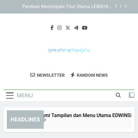
Skip
Panduan Memahami Fitur Utama EDWINSLOT
to
untuk Pengguna Baru secara Praktis
content
Panduan Memahami Fitur Utama LEBAH4D untuk
Pengguna Baru secara Praktis
Panduan Memahami Tampilan dan Menu Utama
EDWINSLOT
Panduan Menjelajahi Fitur Utama LEBAH4D
secara Efisien
Panduan Memahami Fitur Utama EDWINSLOT
untuk Pengguna Baru secara Praktis
SPHM Network
SPHM Network Memberikan Informasi Dan
Panduan Memahami Fitur Utama LEBAH4D untuk
NEWSLETTER
RANDOM NEWS
Pengguna Baru secara Praktis
Berita Terkini Untuk Masyarakat Modern.
Sumber Informasi Terpercaya.
MENU
anduan Memahami Tampilan dan Menu Utama EDWINSLOT
HEADLINES
Weeks Ago