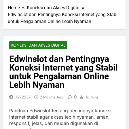
Home
Koneksi dan Akses Digital
Edwinslot dan Pentingnya Koneksi Internet yang Stabil
untuk Pengalaman Online Lebih Nyaman
KONEKSI DAN AKSES DIGITAL
Edwinslot dan Pentingnya
Koneksi Internet yang Stabil
untuk Pengalaman Online
Lebih Nyaman
0
7272237
2 Months Ago
16 Mins
Panduan Edwinslot tentang pentingnya koneksi
internet stabil agar akses lebih nyaman, aman,
responsif, jelas, dan mudah digunakan di