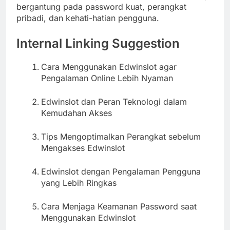
bergantung pada password kuat, perangkat
pribadi, dan kehati-hatian pengguna.
Internal Linking Suggestion
Cara Menggunakan Edwinslot agar
Pengalaman Online Lebih Nyaman
Edwinslot dan Peran Teknologi dalam
Kemudahan Akses
Tips Mengoptimalkan Perangkat sebelum
Mengakses Edwinslot
Edwinslot dengan Pengalaman Pengguna
yang Lebih Ringkas
Cara Menjaga Keamanan Password saat
Menggunakan Edwinslot