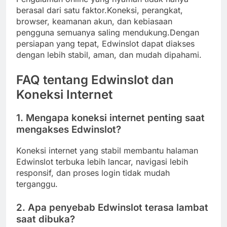
berasal dari satu faktor.Koneksi, perangkat,
browser, keamanan akun, dan kebiasaan
pengguna semuanya saling mendukung.Dengan
persiapan yang tepat, Edwinslot dapat diakses
dengan lebih stabil, aman, dan mudah dipahami.
FAQ tentang Edwinslot dan
Koneksi Internet
1. Mengapa koneksi internet penting saat
mengakses Edwinslot?
Koneksi internet yang stabil membantu halaman
Edwinslot terbuka lebih lancar, navigasi lebih
responsif, dan proses login tidak mudah
terganggu.
2. Apa penyebab Edwinslot terasa lambat
saat dibuka?