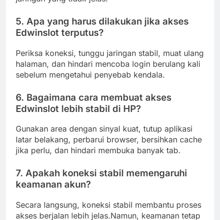
5. Apa yang harus dilakukan jika akses
Edwinslot terputus?
Periksa koneksi, tunggu jaringan stabil, muat ulang
halaman, dan hindari mencoba login berulang kali
sebelum mengetahui penyebab kendala.
6. Bagaimana cara membuat akses
Edwinslot lebih stabil di HP?
Gunakan area dengan sinyal kuat, tutup aplikasi
latar belakang, perbarui browser, bersihkan cache
jika perlu, dan hindari membuka banyak tab.
7. Apakah koneksi stabil memengaruhi
keamanan akun?
Secara langsung, koneksi stabil membantu proses
akses berjalan lebih jelas.Namun, keamanan tetap