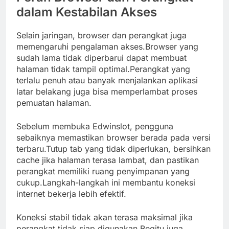
dalam Kestabilan Akses
Selain jaringan, browser dan perangkat juga
memengaruhi pengalaman akses.Browser yang
sudah lama tidak diperbarui dapat membuat
halaman tidak tampil optimal.Perangkat yang
terlalu penuh atau banyak menjalankan aplikasi
latar belakang juga bisa memperlambat proses
pemuatan halaman.
Sebelum membuka Edwinslot, pengguna
sebaiknya memastikan browser berada pada versi
terbaru.Tutup tab yang tidak diperlukan, bersihkan
cache jika halaman terasa lambat, dan pastikan
perangkat memiliki ruang penyimpanan yang
cukup.Langkah-langkah ini membantu koneksi
internet bekerja lebih efektif.
Koneksi stabil tidak akan terasa maksimal jika
perangkat tidak siap digunakan.Begitu juga