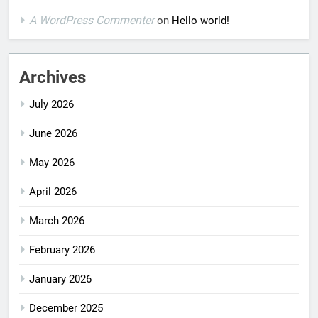
A WordPress Commenter
on
Hello world!
Archives
July 2026
June 2026
May 2026
April 2026
March 2026
February 2026
January 2026
December 2025