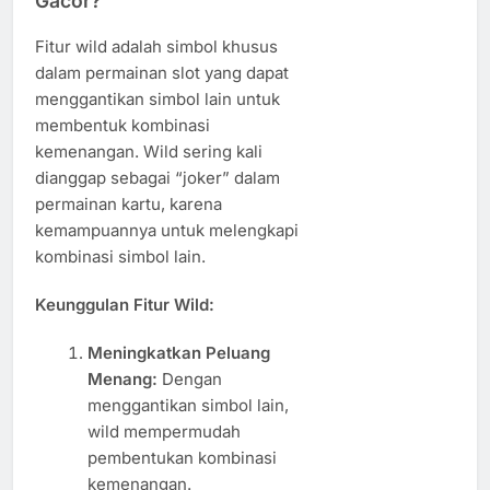
Gacor?
Fitur wild adalah simbol khusus
dalam permainan slot yang dapat
menggantikan simbol lain untuk
membentuk kombinasi
kemenangan. Wild sering kali
dianggap sebagai “joker” dalam
permainan kartu, karena
kemampuannya untuk melengkapi
kombinasi simbol lain.
Keunggulan Fitur Wild:
Meningkatkan Peluang
Menang:
Dengan
menggantikan simbol lain,
wild mempermudah
pembentukan kombinasi
kemenangan.