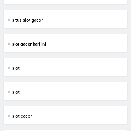
situs slot gacor
slot gacor hari ini
slot
slot
slot gacor