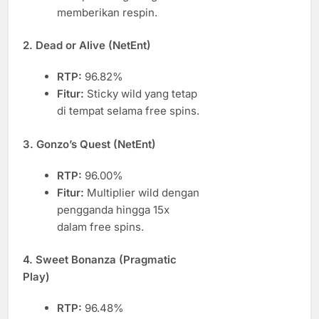
memberikan respin.
2. Dead or Alive (NetEnt)
RTP:
96.82%
Fitur:
Sticky wild yang tetap
di tempat selama free spins.
3. Gonzo’s Quest (NetEnt)
RTP:
96.00%
Fitur:
Multiplier wild dengan
pengganda hingga 15x
dalam free spins.
4. Sweet Bonanza (Pragmatic
Play)
RTP:
96.48%