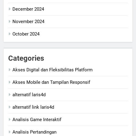
December 2024
November 2024
October 2024
Categories
Akses Digital dan Fleksibilitas Platform
Akses Mobile dan Tampilan Responsif
alternatif laris4d
alternatif link laris4d
Analisis Game Interaktif
Analisis Pertandingan