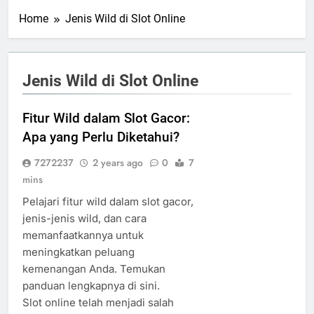
Home
Jenis Wild di Slot Online
Jenis Wild di Slot Online
Fitur Wild dalam Slot Gacor:
Apa yang Perlu Diketahui?
7272237
2 years ago
0
7
mins
Pelajari fitur wild dalam slot gacor,
jenis-jenis wild, dan cara
memanfaatkannya untuk
meningkatkan peluang
kemenangan Anda. Temukan
panduan lengkapnya di sini.
Slot online telah menjadi salah