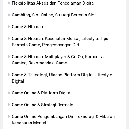
Fleksibilitas Akses dan Pengalaman Digital
Gambling, Slot Online, Strategi Bermain Slot
Game & Hiburan
Game & Hiburan, Kesehatan Mental, Lifestyle, Tips
Bermain Game, Pengembangan Diri
Game & Hiburan, Multiplayer & Co-Op, Komunitas
Gaming, Rekomendasi Game
Game & Teknologi, Ulasan Platform Digital, Lifestyle
Digital
Game Online & Platform Digital
Game Online & Strategi Bermain
Game Online Pengembangan Diri Teknologi & Hiburan
Kesehatan Mental