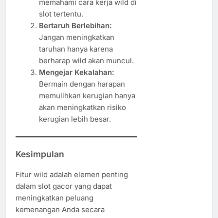
memahami cara kerja wild di
slot tertentu.
Bertaruh Berlebihan:
Jangan meningkatkan
taruhan hanya karena
berharap wild akan muncul.
Mengejar Kekalahan:
Bermain dengan harapan
memulihkan kerugian hanya
akan meningkatkan risiko
kerugian lebih besar.
Kesimpulan
Fitur wild adalah elemen penting
dalam slot gacor yang dapat
meningkatkan peluang
kemenangan Anda secara