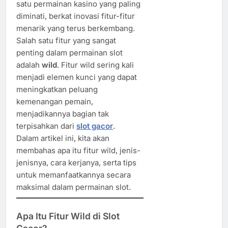
satu permainan kasino yang paling
diminati, berkat inovasi fitur-fitur
menarik yang terus berkembang.
Salah satu fitur yang sangat
penting dalam permainan slot
adalah
wild
. Fitur wild sering kali
menjadi elemen kunci yang dapat
meningkatkan peluang
kemenangan pemain,
menjadikannya bagian tak
terpisahkan dari
slot gacor
.
Dalam artikel ini, kita akan
membahas apa itu fitur wild, jenis-
jenisnya, cara kerjanya, serta tips
untuk memanfaatkannya secara
maksimal dalam permainan slot.
Apa Itu Fitur Wild di Slot