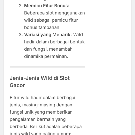
Memicu Fitur Bonus:
Beberapa slot menggunakan
wild sebagai pemicu fitur
bonus tambahan.
Variasi yang Menarik:
Wild
hadir dalam berbagai bentuk
dan fungsi, menambah
dinamika permainan.
Jenis-Jenis Wild di Slot
Gacor
Fitur wild hadir dalam berbagai
jenis, masing-masing dengan
fungsi unik yang memberikan
pengalaman bermain yang
berbeda. Berikut adalah beberapa
jenis wild yang paling umum: