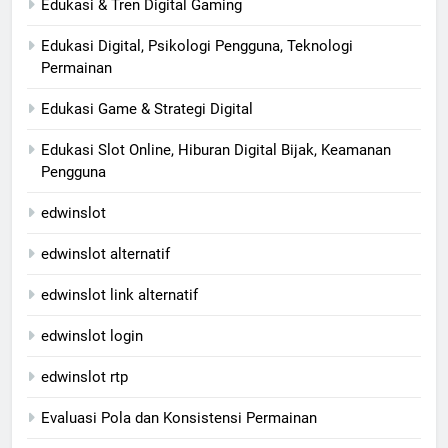
Edukasi & Tren Digital Gaming
Edukasi Digital, Psikologi Pengguna, Teknologi
Permainan
Edukasi Game & Strategi Digital
Edukasi Slot Online, Hiburan Digital Bijak, Keamanan
Pengguna
edwinslot
edwinslot alternatif
edwinslot link alternatif
edwinslot login
edwinslot rtp
Evaluasi Pola dan Konsistensi Permainan