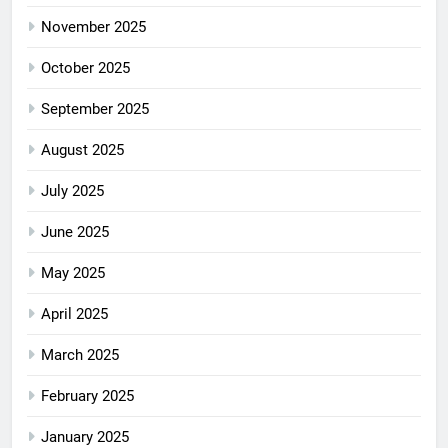
November 2025
October 2025
September 2025
August 2025
July 2025
June 2025
May 2025
April 2025
March 2025
February 2025
January 2025