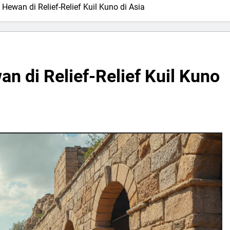
Hewan di Relief-Relief Kuil Kuno di Asia
n di Relief-Relief Kuil Kuno