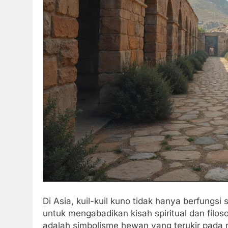
Di Asia, kuil-kuil kuno tidak hanya berfungsi
untuk mengabadikan kisah spiritual dan filosof
adalah simbolisme hewan yang terukir pada r