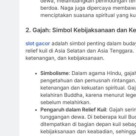
dewa, melambangkan perlindungan terh
berdoa. Naga juga dipercaya membawa e
menciptakan suasana spiritual yang ku
2.
Gajah: Simbol Kebijaksanaan dan Ke
slot gacor
adalah simbol penting dalam buday
relief kuil di Asia Selatan dan Asia Tenggar
ketenangan, dan kebijaksanaan.
Simbolisme
: Dalam agama Hindu, gaja
pengetahuan dan pemusnah rintangan.
ketenangan dan kekuatan spiritual. Gaj
kelahiran Buddha, karena menurut lege
sebelum melahirkan.
Pengaruh dalam Relief Kuil
: Gajah ser
tunggangan dewa. Di beberapa kuil Bud
ditempatkan di bagian depan kuil seba
kebijaksanaan dan keabadian, sehingga