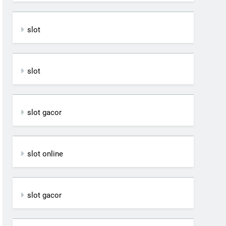
slot
slot
slot gacor
slot online
slot gacor