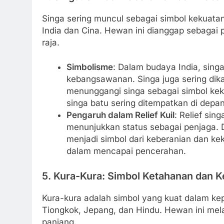
Singa sering muncul sebagai simbol kekuatan 
India dan Cina. Hewan ini dianggap sebagai
raja.
Simbolisme
: Dalam budaya India, sin
kebangsawanan. Singa juga sering dik
menunggangi singa sebagai simbol kek
singa batu sering ditempatkan di depan
Pengaruh dalam Relief Kuil
: Relief sing
menunjukkan status sebagai penjaga. D
menjadi simbol dari keberanian dan ke
dalam mencapai pencerahan.
5.
Kura-Kura: Simbol Ketahanan dan K
Kura-kura adalah simbol yang kuat dalam ke
Tiongkok, Jepang, dan Hindu. Hewan ini me
panjang.