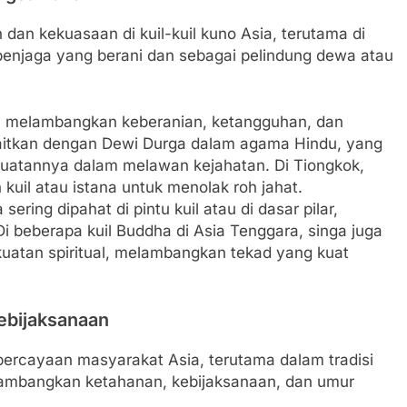
dan kekuasaan di kuil-kuil kuno Asia, terutama di
 penjaga yang berani dan sebagai pelindung dewa atau
ga melambangkan keberanian, ketangguhan, dan
aitkan dengan Dewi Durga dalam agama Hindu, yang
uatannya dalam melawan kejahatan. Di Tiongkok,
 kuil atau istana untuk menolak roh jahat.
a sering dipahat di pintu kuil atau di dasar pilar,
i beberapa kuil Buddha di Asia Tenggara, singa juga
kuatan spiritual, melambangkan tekad yang kuat
ebijaksanaan
percayaan masyarakat Asia, terutama dalam tradisi
lambangkan ketahanan, kebijaksanaan, dan umur