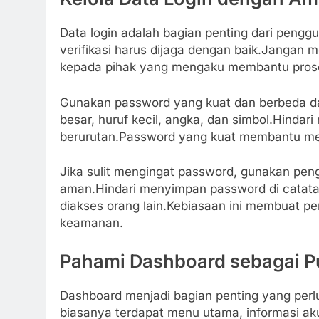
Data login adalah bagian penting dari peng
verifikasi harus dijaga dengan baik.Jangan
kepada pihak yang mengaku membantu pros
Gunakan password yang kuat dan berbeda dari
besar, huruf kecil, angka, dan simbol.Hindari
berurutan.Password yang kuat membantu meng
Jika sulit mengingat password, gunakan pen
aman.Hindari menyimpan password di catatan
diakses orang lain.Kebiasaan ini membuat p
keamanan.
Pahami Dashboard sebagai Pu
Dashboard menjadi bagian penting yang perl
biasanya terdapat menu utama, informasi aku