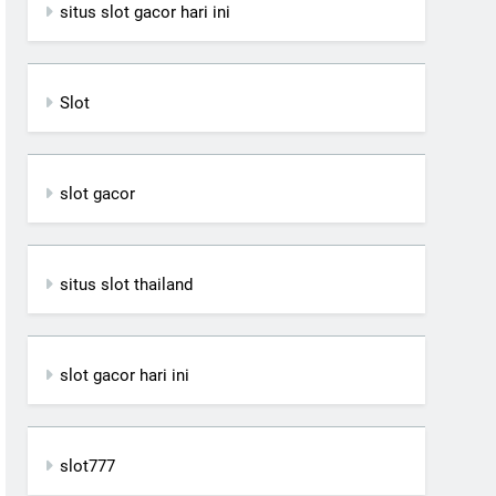
situs slot gacor hari ini
Slot
slot gacor
situs slot thailand
slot gacor hari ini
slot777