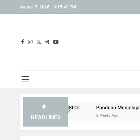
Skip
August 7, 2026
3:15:43 PM
to
content
SP
SPHM Netw
n Menu Utama EDWINSLOT
Panduan Menjelajahi Fitur U
2 Weeks Ago
HEADLINES