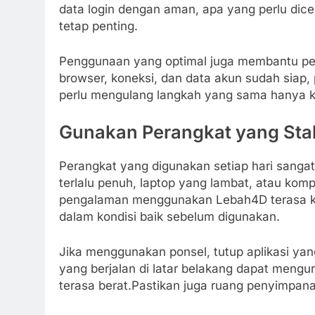
data login dengan aman, apa yang perlu dice
tetap penting.
Penggunaan yang optimal juga membantu pe
browser, koneksi, dan data akun sudah siap, 
perlu mengulang langkah yang sama hanya k
Gunakan Perangkat yang Stab
Perangkat yang digunakan setiap hari sang
terlalu penuh, laptop yang lambat, atau ko
pengalaman menggunakan Lebah4D terasa kur
dalam kondisi baik sebelum digunakan.
Jika menggunakan ponsel, tutup aplikasi ya
yang berjalan di latar belakang dapat meng
terasa berat.Pastikan juga ruang penyimpanan