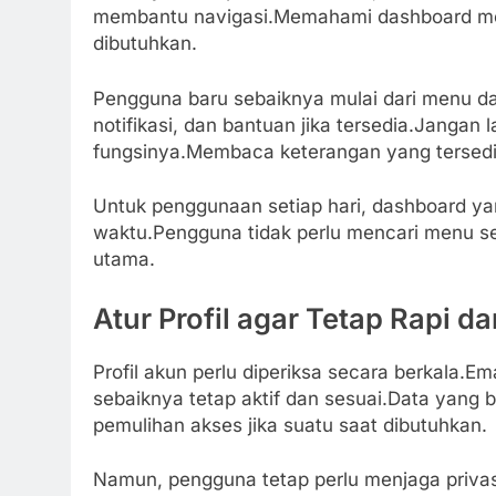
membantu navigasi.Memahami dashboard me
dibutuhkan.
Pengguna baru sebaiknya mulai dari menu das
notifikasi, dan bantuan jika tersedia.Jan
fungsinya.Membaca keterangan yang tersedia
Untuk penggunaan setiap hari, dashboard y
waktu.Pengguna tidak perlu mencari menu se
utama.
Atur Profil agar Tetap Rapi d
Profil akun perlu diperiksa secara berkala.Em
sebaiknya tetap aktif dan sesuai.Data yang 
pemulihan akses jika suatu saat dibutuhkan.
Namun, pengguna tetap perlu menjaga priva