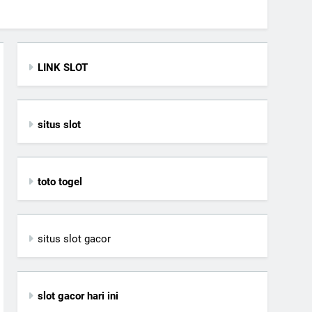
LINK SLOT
situs slot
toto togel
situs slot gacor
slot gacor hari ini