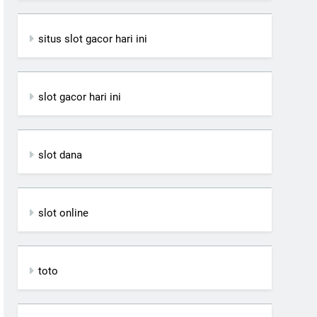
situs slot gacor hari ini
slot gacor hari ini
slot dana
slot online
toto