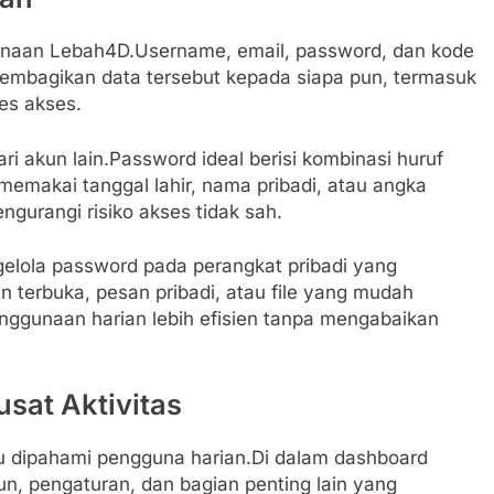
gunaan Lebah4D.Username, email, password, dan kode
 membagikan data tersebut kepada siapa pun, termasuk
es akses.
 akun lain.Password ideal berisi kombinasi huruf
 memakai tanggal lahir, nama pribadi, atau angka
urangi risiko akses tidak sah.
gelola password pada perangkat pribadi yang
 terbuka, pesan pribadi, atau file yang mudah
enggunaan harian lebih efisien tanpa mengabaikan
sat Aktivitas
u dipahami pengguna harian.Di dalam dashboard
n, pengaturan, dan bagian penting lain yang