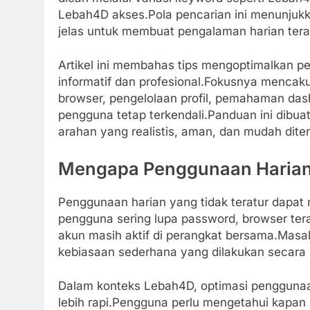
Lebah4D akses.Pola pencarian ini menunj
jelas untuk membuat pengalaman harian tera
Artikel ini membahas tips mengoptimalkan 
informatif dan profesional.Fokusnya mencak
browser, pengelolaan profil, pemahaman das
pengguna tetap terkendali.Panduan ini dibu
arahan yang realistis, aman, dan mudah dite
Mengapa Penggunaan Harian 
Penggunaan harian yang tidak teratur dapat
pengguna sering lupa password, browser ter
akun masih aktif di perangkat bersama.Masal
kebiasaan sederhana yang dilakukan secara 
Dalam konteks Lebah4D, optimasi penggunaan
lebih rapi.Pengguna perlu mengetahui kap