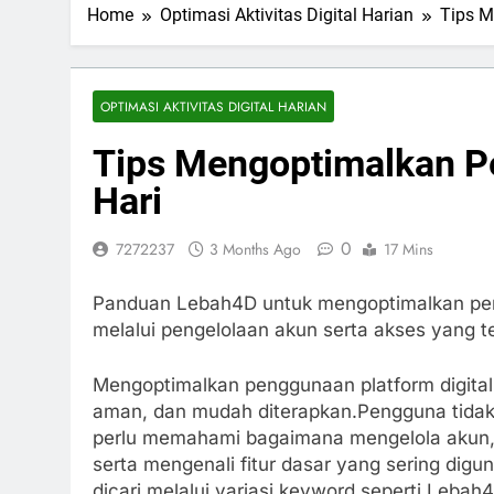
Home
Optimasi Aktivitas Digital Harian
Tips M
OPTIMASI AKTIVITAS DIGITAL HARIAN
Tips Mengoptimalkan P
Hari
0
7272237
3 Months Ago
17 Mins
Panduan Lebah4D untuk mengoptimalkan peng
melalui pengelolaan akun serta akses yang t
Mengoptimalkan penggunaan platform digital
aman, dan mudah diterapkan.Pengguna tidak 
perlu memahami bagaimana mengelola akun, m
serta mengenali fitur dasar yang sering digu
dicari melalui variasi keyword seperti Lebah