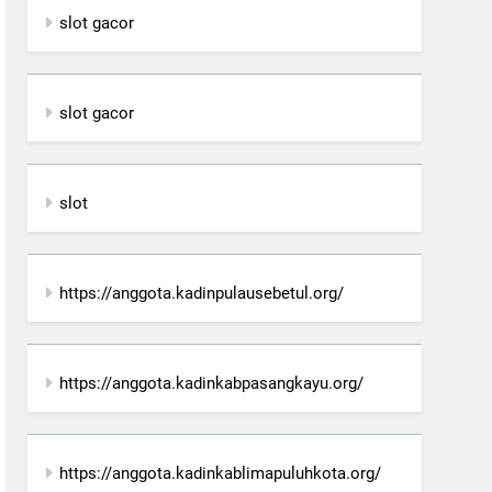
slot gacor
slot gacor
slot
https://anggota.kadinpulausebetul.org/
https://anggota.kadinkabpasangkayu.org/
https://anggota.kadinkablimapuluhkota.org/