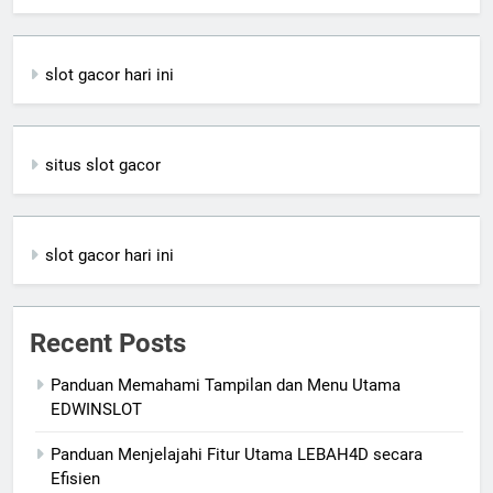
slot gacor hari ini
situs slot gacor
slot gacor hari ini
Recent Posts
Panduan Memahami Tampilan dan Menu Utama
EDWINSLOT
Panduan Menjelajahi Fitur Utama LEBAH4D secara
Efisien