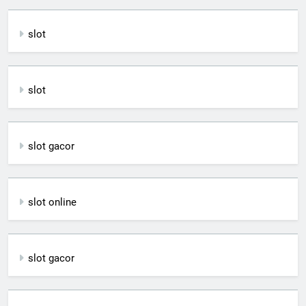
slot
slot
slot gacor
slot online
slot gacor