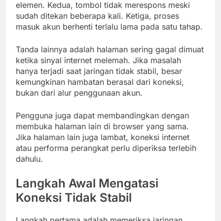
elemen. Kedua, tombol tidak merespons meski
sudah ditekan beberapa kali. Ketiga, proses
masuk akun berhenti terlalu lama pada satu tahap.
Tanda lainnya adalah halaman sering gagal dimuat
ketika sinyal internet melemah. Jika masalah
hanya terjadi saat jaringan tidak stabil, besar
kemungkinan hambatan berasal dari koneksi,
bukan dari alur penggunaan akun.
Pengguna juga dapat membandingkan dengan
membuka halaman lain di browser yang sama.
Jika halaman lain juga lambat, koneksi internet
atau performa perangkat perlu diperiksa terlebih
dahulu.
Langkah Awal Mengatasi
Koneksi Tidak Stabil
Langkah pertama adalah memeriksa jaringan