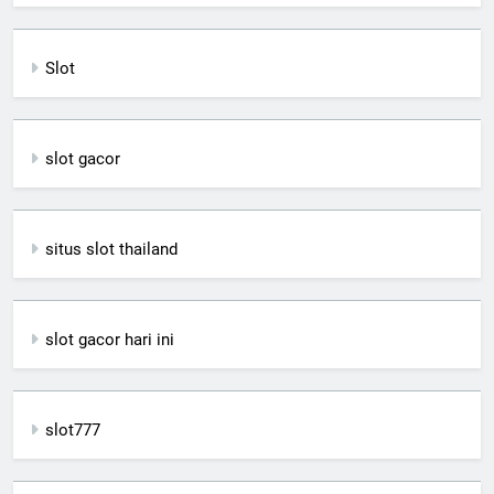
Slot
slot gacor
situs slot thailand
slot gacor hari ini
slot777