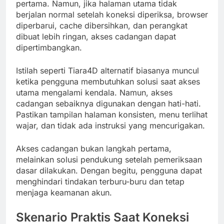
pertama. Namun, jika halaman utama tidak
berjalan normal setelah koneksi diperiksa, browser
diperbarui, cache dibersihkan, dan perangkat
dibuat lebih ringan, akses cadangan dapat
dipertimbangkan.
Istilah seperti Tiara4D alternatif biasanya muncul
ketika pengguna membutuhkan solusi saat akses
utama mengalami kendala. Namun, akses
cadangan sebaiknya digunakan dengan hati-hati.
Pastikan tampilan halaman konsisten, menu terlihat
wajar, dan tidak ada instruksi yang mencurigakan.
Akses cadangan bukan langkah pertama,
melainkan solusi pendukung setelah pemeriksaan
dasar dilakukan. Dengan begitu, pengguna dapat
menghindari tindakan terburu-buru dan tetap
menjaga keamanan akun.
Skenario Praktis Saat Koneksi