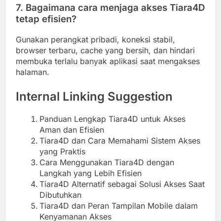
7. Bagaimana cara menjaga akses Tiara4D
tetap efisien?
Gunakan perangkat pribadi, koneksi stabil,
browser terbaru, cache yang bersih, dan hindari
membuka terlalu banyak aplikasi saat mengakses
halaman.
Internal Linking Suggestion
Panduan Lengkap Tiara4D untuk Akses
Aman dan Efisien
Tiara4D dan Cara Memahami Sistem Akses
yang Praktis
Cara Menggunakan Tiara4D dengan
Langkah yang Lebih Efisien
Tiara4D Alternatif sebagai Solusi Akses Saat
Dibutuhkan
Tiara4D dan Peran Tampilan Mobile dalam
Kenyamanan Akses