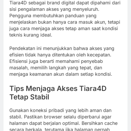
Tiara4D sebagai brand digital dapat dipahami dari
sisi pengalaman akses yang menyeluruh.
Pengguna membutuhkan panduan yang
menjelaskan bukan hanya cara masuk akun, tetapi
juga cara menjaga akses tetap aman saat kondisi
teknis kurang ideal.
Pendekatan ini menunjukkan bahwa akses yang
efisien tidak hanya ditentukan oleh kecepatan.
Efisiensi juga berarti memahami penyebab
masalah, memilih langkah yang tepat, dan
menjaga keamanan akun dalam setiap kondisi.
Tips Menjaga Akses Tiara4D
Tetap Stabil
Gunakan koneksi pribadi yang lebih aman dan
stabil. Pastikan browser selalu diperbarui agar
halaman dapat berjalan optimal. Bersihkan cache
secara berkala, terutama jika halaman pernah