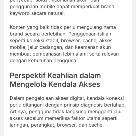
penggunaan mobile dapat memperkuat brand
keyword secara natural.
Konten yang baik tidak perlu mengulang nama
brand secara berlebihan. Penggunaan istilah
seperti koneksi stabil, browser, cache, akses
mobile, jalur cadangan, dan keamanan akun
membuat pembahasan lebih alami serta relevan
dengan kebutuhan pengguna.
Perspektif Keahlian dalam
Mengelola Kendala Akses
Dalam pengelolaan akses digital, kendala koneksi
perlu ditangani dengan prinsip diagnosis bertahap.
Artinya, pengguna tidak langsung mengganti jalur
akses sebelum memeriksa faktor utama seperti
jaringan, perangkat, browser, dan cache.