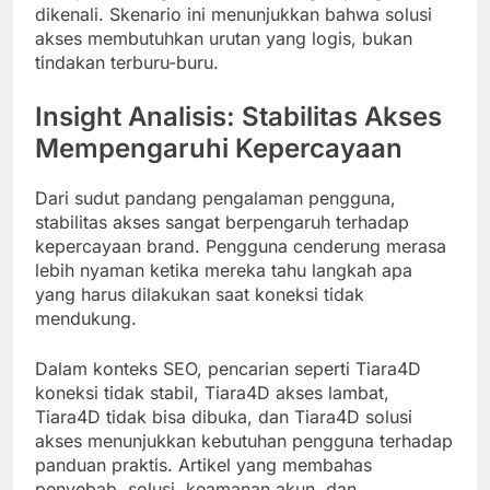
dikenali. Skenario ini menunjukkan bahwa solusi
akses membutuhkan urutan yang logis, bukan
tindakan terburu-buru.
Insight Analisis: Stabilitas Akses
Mempengaruhi Kepercayaan
Dari sudut pandang pengalaman pengguna,
stabilitas akses sangat berpengaruh terhadap
kepercayaan brand. Pengguna cenderung merasa
lebih nyaman ketika mereka tahu langkah apa
yang harus dilakukan saat koneksi tidak
mendukung.
Dalam konteks SEO, pencarian seperti Tiara4D
koneksi tidak stabil, Tiara4D akses lambat,
Tiara4D tidak bisa dibuka, dan Tiara4D solusi
akses menunjukkan kebutuhan pengguna terhadap
panduan praktis. Artikel yang membahas
penyebab, solusi, keamanan akun, dan