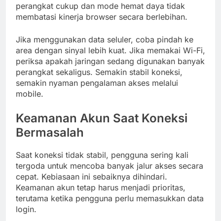
perangkat cukup dan mode hemat daya tidak
membatasi kinerja browser secara berlebihan.
Jika menggunakan data seluler, coba pindah ke
area dengan sinyal lebih kuat. Jika memakai Wi-Fi,
periksa apakah jaringan sedang digunakan banyak
perangkat sekaligus. Semakin stabil koneksi,
semakin nyaman pengalaman akses melalui
mobile.
Keamanan Akun Saat Koneksi
Bermasalah
Saat koneksi tidak stabil, pengguna sering kali
tergoda untuk mencoba banyak jalur akses secara
cepat. Kebiasaan ini sebaiknya dihindari.
Keamanan akun tetap harus menjadi prioritas,
terutama ketika pengguna perlu memasukkan data
login.