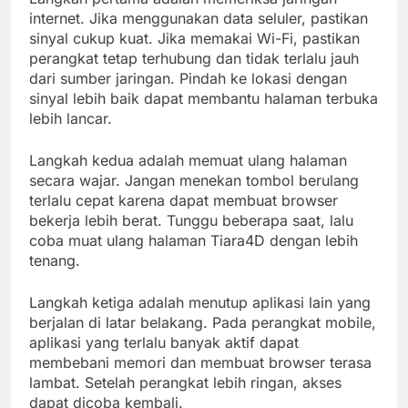
internet. Jika menggunakan data seluler, pastikan
sinyal cukup kuat. Jika memakai Wi-Fi, pastikan
perangkat tetap terhubung dan tidak terlalu jauh
dari sumber jaringan. Pindah ke lokasi dengan
sinyal lebih baik dapat membantu halaman terbuka
lebih lancar.
Langkah kedua adalah memuat ulang halaman
secara wajar. Jangan menekan tombol berulang
terlalu cepat karena dapat membuat browser
bekerja lebih berat. Tunggu beberapa saat, lalu
coba muat ulang halaman Tiara4D dengan lebih
tenang.
Langkah ketiga adalah menutup aplikasi lain yang
berjalan di latar belakang. Pada perangkat mobile,
aplikasi yang terlalu banyak aktif dapat
membebani memori dan membuat browser terasa
lambat. Setelah perangkat lebih ringan, akses
dapat dicoba kembali.