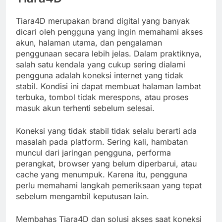
Tiara4D merupakan brand digital yang banyak
dicari oleh pengguna yang ingin memahami akses
akun, halaman utama, dan pengalaman
penggunaan secara lebih jelas. Dalam praktiknya,
salah satu kendala yang cukup sering dialami
pengguna adalah koneksi internet yang tidak
stabil. Kondisi ini dapat membuat halaman lambat
terbuka, tombol tidak merespons, atau proses
masuk akun terhenti sebelum selesai.
Koneksi yang tidak stabil tidak selalu berarti ada
masalah pada platform. Sering kali, hambatan
muncul dari jaringan pengguna, performa
perangkat, browser yang belum diperbarui, atau
cache yang menumpuk. Karena itu, pengguna
perlu memahami langkah pemeriksaan yang tepat
sebelum mengambil keputusan lain.
Membahas Tiara4D dan solusi akses saat koneksi