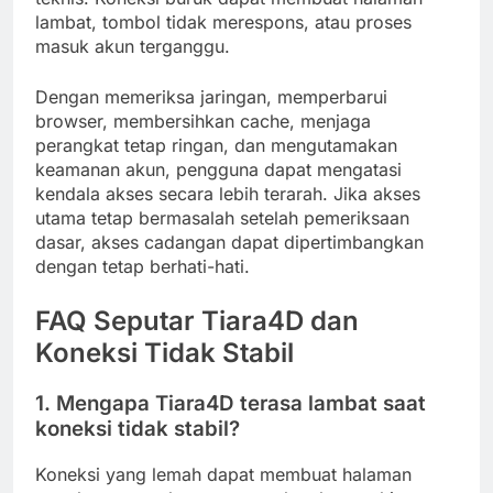
lambat, tombol tidak merespons, atau proses
masuk akun terganggu.
Dengan memeriksa jaringan, memperbarui
browser, membersihkan cache, menjaga
perangkat tetap ringan, dan mengutamakan
keamanan akun, pengguna dapat mengatasi
kendala akses secara lebih terarah. Jika akses
utama tetap bermasalah setelah pemeriksaan
dasar, akses cadangan dapat dipertimbangkan
dengan tetap berhati-hati.
FAQ Seputar Tiara4D dan
Koneksi Tidak Stabil
1. Mengapa Tiara4D terasa lambat saat
koneksi tidak stabil?
Koneksi yang lemah dapat membuat halaman