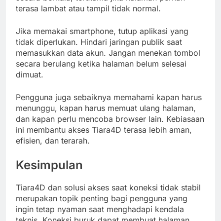
terasa lambat atau tampil tidak normal.
Jika memakai smartphone, tutup aplikasi yang
tidak diperlukan. Hindari jaringan publik saat
memasukkan data akun. Jangan menekan tombol
secara berulang ketika halaman belum selesai
dimuat.
Pengguna juga sebaiknya memahami kapan harus
menunggu, kapan harus memuat ulang halaman,
dan kapan perlu mencoba browser lain. Kebiasaan
ini membantu akses Tiara4D terasa lebih aman,
efisien, dan terarah.
Kesimpulan
Tiara4D dan solusi akses saat koneksi tidak stabil
merupakan topik penting bagi pengguna yang
ingin tetap nyaman saat menghadapi kendala
teknis. Koneksi buruk dapat membuat halaman