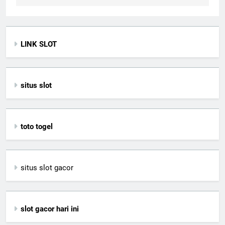
LINK SLOT
situs slot
toto togel
situs slot gacor
slot gacor hari ini