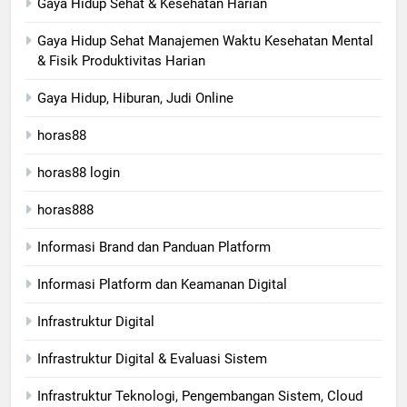
Gaya Hidup Sehat & Kesehatan Harian
Gaya Hidup Sehat Manajemen Waktu Kesehatan Mental
& Fisik Produktivitas Harian
Gaya Hidup, Hiburan, Judi Online
horas88
horas88 login
horas888
Informasi Brand dan Panduan Platform
Informasi Platform dan Keamanan Digital
Infrastruktur Digital
Infrastruktur Digital & Evaluasi Sistem
Infrastruktur Teknologi, Pengembangan Sistem, Cloud