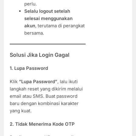
perlu.
Selalu logout setelah
selesai menggunakan
akun
, terutama di perangkat
bersama.
Solusi Jika Login Gagal
1. Lupa Password
Klik
“Lupa Password”
, lalu ikuti
langkah reset yang dikirim melalui
email atau SMS. Buat password
baru dengan kombinasi karakter
yang kuat.
2. Tidak Menerima Kode OTP