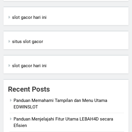
slot gacor hari ini
situs slot gacor
slot gacor hari ini
Recent Posts
Panduan Memahami Tampilan dan Menu Utama
EDWINSLOT
Panduan Menjelajahi Fitur Utama LEBAH4D secara
Efisien