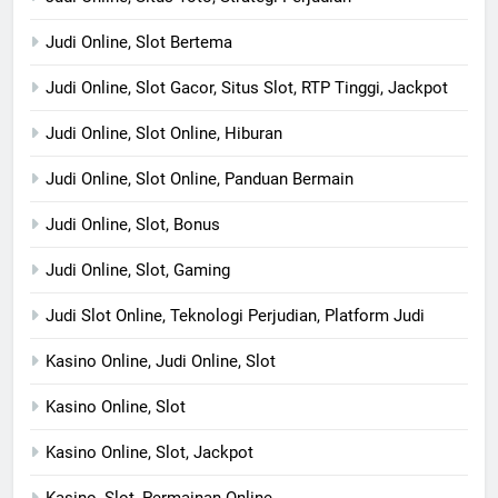
Judi Online, Slot Bertema
Judi Online, Slot Gacor, Situs Slot, RTP Tinggi, Jackpot
Judi Online, Slot Online, Hiburan
Judi Online, Slot Online, Panduan Bermain
Judi Online, Slot, Bonus
Judi Online, Slot, Gaming
Judi Slot Online, Teknologi Perjudian, Platform Judi
Kasino Online, Judi Online, Slot
Kasino Online, Slot
Kasino Online, Slot, Jackpot