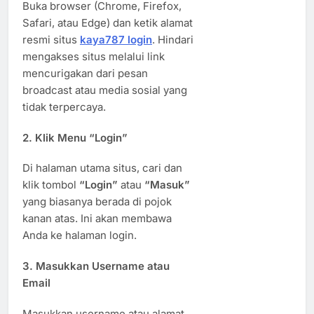
Buka browser (Chrome, Firefox,
Safari, atau Edge) dan ketik alamat
resmi situs
kaya787 login
. Hindari
mengakses situs melalui link
mencurigakan dari pesan
broadcast atau media sosial yang
tidak terpercaya.
2. Klik Menu “Login”
Di halaman utama situs, cari dan
klik tombol
“Login”
atau
“Masuk”
yang biasanya berada di pojok
kanan atas. Ini akan membawa
Anda ke halaman login.
3. Masukkan Username atau
Email
Masukkan username atau alamat