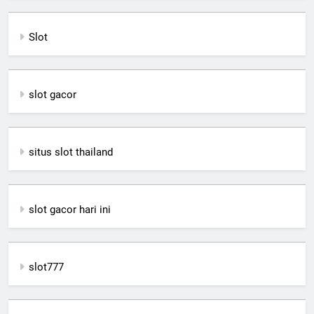
Slot
slot gacor
situs slot thailand
slot gacor hari ini
slot777