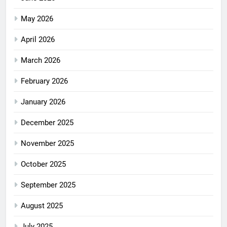
May 2026
April 2026
March 2026
February 2026
January 2026
December 2025
November 2025
October 2025
September 2025
August 2025
July 2025