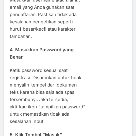
email yang Anda gunakan saat
pendaftaran. Pastikan tidak ada
kesalahan pengetikan seperti
huruf besar/kecil atau karakter
tambahan.
4. Masukkan Password yang
Benar
Ketik password sesuai saat
registrasi. Disarankan untuk tidak
menyalin-tempel dari dokumen
teks karena bisa saja ada spasi
tersembunyi. Jika tersedia,
aktifkan ikon “tampilkan password”
untuk memastikan tidak ada
kesalahan input.
5. Klik Tombol “Masuk”