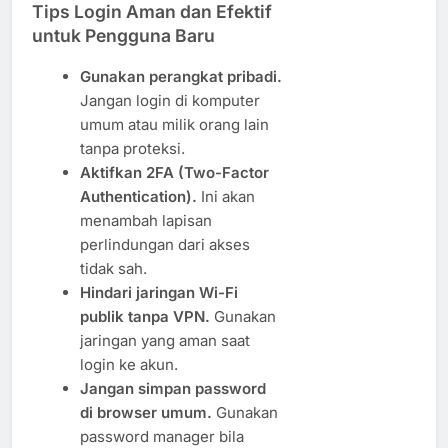
Tips Login Aman dan Efektif
untuk Pengguna Baru
Gunakan perangkat pribadi.
Jangan login di komputer
umum atau milik orang lain
tanpa proteksi.
Aktifkan 2FA (Two-Factor
Authentication).
Ini akan
menambah lapisan
perlindungan dari akses
tidak sah.
Hindari jaringan Wi-Fi
publik tanpa VPN.
Gunakan
jaringan yang aman saat
login ke akun.
Jangan simpan password
di browser umum.
Gunakan
password manager bila