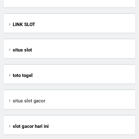
LINK SLOT
situs slot
toto togel
situs slot gacor
slot gacor hari ini