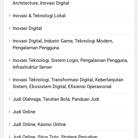
Architecture, Inovasi Digital
Inovasi & Teknologi Lokal
Inovasi Digital
Inovasi Digital, Industri Game, Teknologi Modern,
Pengalaman Pengguna
Inovasi Teknologi, Sistem Login, Pengalaman Pengguna,
Infrastruktur Server
Inovasi Teknologi, Transformasi Digital, Keberlanjutan
Sistem, Ekosistem Digital, Efisiensi Operasional
Judi Olahraga, Taruhan Bola, Panduan Judi
Judi Online
Judi Online, Kasino Online
Judi Online, Situs Toto, Strategi Perjudian