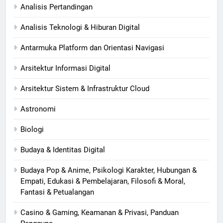
Analisis Pertandingan
Analisis Teknologi & Hiburan Digital
Antarmuka Platform dan Orientasi Navigasi
Arsitektur Informasi Digital
Arsitektur Sistem & Infrastruktur Cloud
Astronomi
Biologi
Budaya & Identitas Digital
Budaya Pop & Anime, Psikologi Karakter, Hubungan &
Empati, Edukasi & Pembelajaran, Filosofi & Moral,
Fantasi & Petualangan
Casino & Gaming, Keamanan & Privasi, Panduan