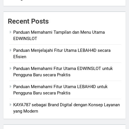
Recent Posts
Panduan Memahami Tampilan dan Menu Utama
EDWINSLOT
Panduan Menjelajahi Fitur Utama LEBAH4D secara
Efisien
Panduan Memahami Fitur Utama EDWINSLOT untuk
Pengguna Baru secara Praktis
Panduan Memahami Fitur Utama LEBAH4D untuk
Pengguna Baru secara Praktis
KAYA787 sebagai Brand Digital dengan Konsep Layanan
yang Modern