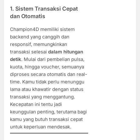
1. Sistem Transaksi Cepat
dan Otomatis
Champion4D memiliki sistem
backend yang canggih dan
responsif, memungkinkan
transaksi selesai
dalam hitungan
detik
. Mulai dari pembelian pulsa,
kuota, hingga voucher, semuanya
diproses secara otomatis dan real-
time. Kamu tidak perlu menunggu
lama atau khawatir dengan status
transaksi yang menggantung.
Kecepatan ini tentu jadi
keunggulan penting, terutama bagi
kamu yang butuh transaksi cepat
untuk keperluan mendesak.