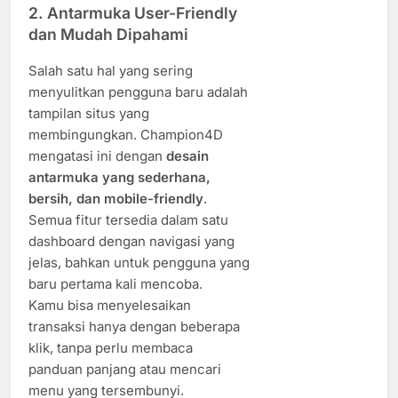
2. Antarmuka User-Friendly
dan Mudah Dipahami
Salah satu hal yang sering
menyulitkan pengguna baru adalah
tampilan situs yang
membingungkan. Champion4D
mengatasi ini dengan
desain
antarmuka yang sederhana,
bersih, dan mobile-friendly
.
Semua fitur tersedia dalam satu
dashboard dengan navigasi yang
jelas, bahkan untuk pengguna yang
baru pertama kali mencoba.
Kamu bisa menyelesaikan
transaksi hanya dengan beberapa
klik, tanpa perlu membaca
panduan panjang atau mencari
menu yang tersembunyi.