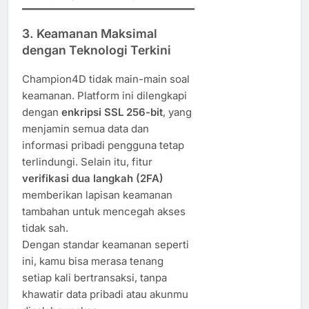
3. Keamanan Maksimal
dengan Teknologi Terkini
Champion4D tidak main-main soal
keamanan. Platform ini dilengkapi
dengan
enkripsi SSL 256-bit
, yang
menjamin semua data dan
informasi pribadi pengguna tetap
terlindungi. Selain itu, fitur
verifikasi dua langkah (2FA)
memberikan lapisan keamanan
tambahan untuk mencegah akses
tidak sah.
Dengan standar keamanan seperti
ini, kamu bisa merasa tenang
setiap kali bertransaksi, tanpa
khawatir data pribadi atau akunmu