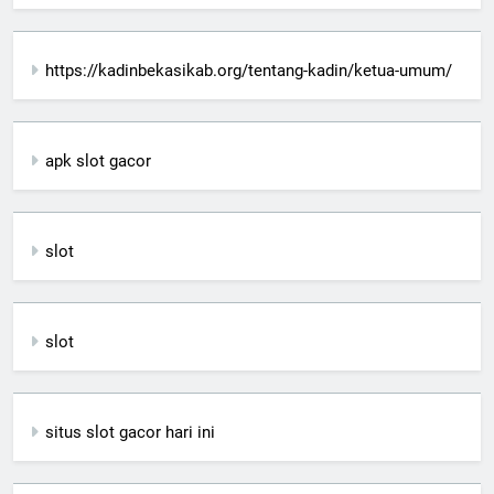
https://kadinbekasikab.org/tentang-kadin/ketua-umum/
apk slot gacor
slot
slot
situs slot gacor hari ini