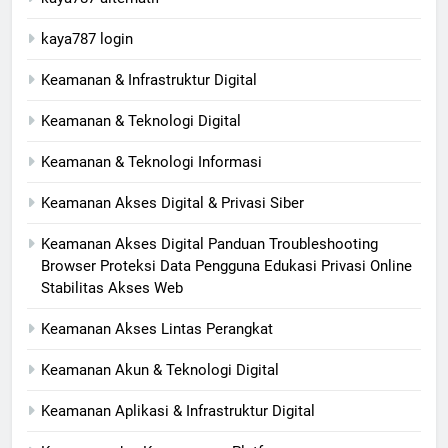
kaya787 login
Keamanan & Infrastruktur Digital
Keamanan & Teknologi Digital
Keamanan & Teknologi Informasi
Keamanan Akses Digital & Privasi Siber
Keamanan Akses Digital Panduan Troubleshooting
Browser Proteksi Data Pengguna Edukasi Privasi Online
Stabilitas Akses Web
Keamanan Akses Lintas Perangkat
Keamanan Akun & Teknologi Digital
Keamanan Aplikasi & Infrastruktur Digital