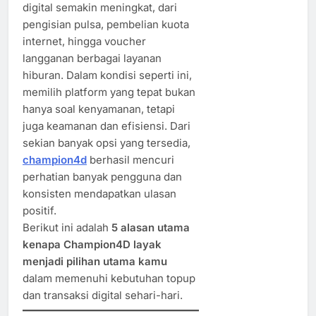
digital semakin meningkat, dari
pengisian pulsa, pembelian kuota
internet, hingga voucher
langganan berbagai layanan
hiburan. Dalam kondisi seperti ini,
memilih platform yang tepat bukan
hanya soal kenyamanan, tetapi
juga keamanan dan efisiensi. Dari
sekian banyak opsi yang tersedia,
champion4d
berhasil mencuri
perhatian banyak pengguna dan
konsisten mendapatkan ulasan
positif.
Berikut ini adalah
5 alasan utama
kenapa Champion4D layak
menjadi pilihan utama kamu
dalam memenuhi kebutuhan topup
dan transaksi digital sehari-hari.