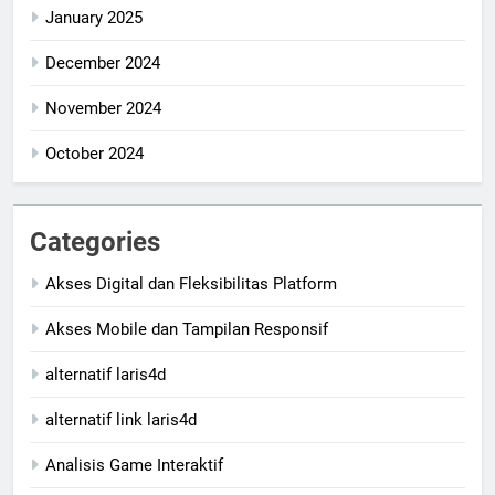
January 2025
December 2024
November 2024
October 2024
Categories
Akses Digital dan Fleksibilitas Platform
Akses Mobile dan Tampilan Responsif
alternatif laris4d
alternatif link laris4d
Analisis Game Interaktif