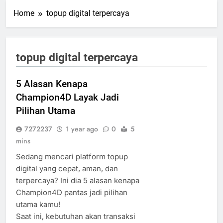
Home
topup digital terpercaya
topup digital terpercaya
5 Alasan Kenapa
Champion4D Layak Jadi
Pilihan Utama
7272237
1 year ago
0
5
mins
Sedang mencari platform topup
digital yang cepat, aman, dan
terpercaya? Ini dia 5 alasan kenapa
Champion4D pantas jadi pilihan
utama kamu!
Saat ini, kebutuhan akan transaksi