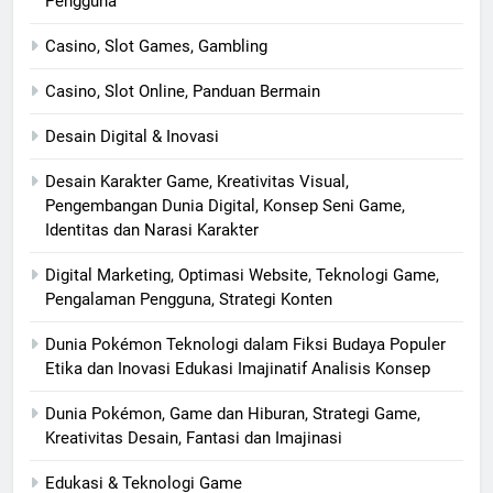
Pengguna
Casino, Slot Games, Gambling
Casino, Slot Online, Panduan Bermain
Desain Digital & Inovasi
Desain Karakter Game, Kreativitas Visual,
Pengembangan Dunia Digital, Konsep Seni Game,
Identitas dan Narasi Karakter
Digital Marketing, Optimasi Website, Teknologi Game,
Pengalaman Pengguna, Strategi Konten
Dunia Pokémon Teknologi dalam Fiksi Budaya Populer
Etika dan Inovasi Edukasi Imajinatif Analisis Konsep
Dunia Pokémon, Game dan Hiburan, Strategi Game,
Kreativitas Desain, Fantasi dan Imajinasi
Edukasi & Teknologi Game