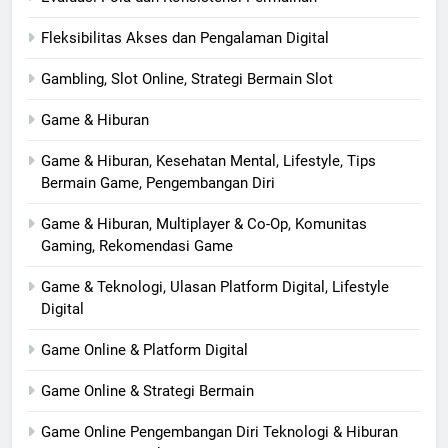
Fleksibilitas Akses dan Pengalaman Digital
Gambling, Slot Online, Strategi Bermain Slot
Game & Hiburan
Game & Hiburan, Kesehatan Mental, Lifestyle, Tips
Bermain Game, Pengembangan Diri
Game & Hiburan, Multiplayer & Co-Op, Komunitas
Gaming, Rekomendasi Game
Game & Teknologi, Ulasan Platform Digital, Lifestyle
Digital
Game Online & Platform Digital
Game Online & Strategi Bermain
Game Online Pengembangan Diri Teknologi & Hiburan