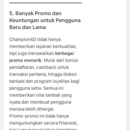
5. Banyak Promo dan
Keuntungan untuk Pengguna
Baru dan Lama
Champion4D tidak hanya
memberikan layanan berkualitas,
tapi juga menawarkan
berbagai
promo menarik
. Mulai dari bonus
pendaftaran, cashback untuk
transaksi pertama, hingga diskon
berkala dan program loyalitas bagi
pengguna setia. Semua ini
memberikan nilai tambah yang
nyata dan membuat pengguna
merasa lebih dihargai.
Promo-promo ini tidak hanya
menguntungkan secara finansial,
tapi juga menunjukkan komitmen