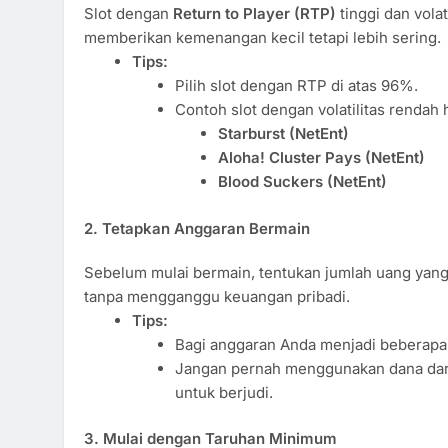
Slot dengan
Return to Player (RTP)
tinggi dan volat
memberikan kemenangan kecil tetapi lebih sering.
Tips:
Pilih slot dengan RTP di atas 96%.
Contoh slot dengan volatilitas rendah
Starburst (NetEnt)
Aloha! Cluster Pays (NetEnt)
Blood Suckers (NetEnt)
2. Tetapkan Anggaran Bermain
Sebelum mulai bermain, tentukan jumlah uang yang
tanpa mengganggu keuangan pribadi.
Tips:
Bagi anggaran Anda menjadi beberapa 
Jangan pernah menggunakan dana daru
untuk berjudi.
3. Mulai dengan Taruhan Minimum