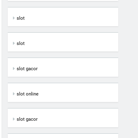
slot
slot
slot gacor
slot online
slot gacor