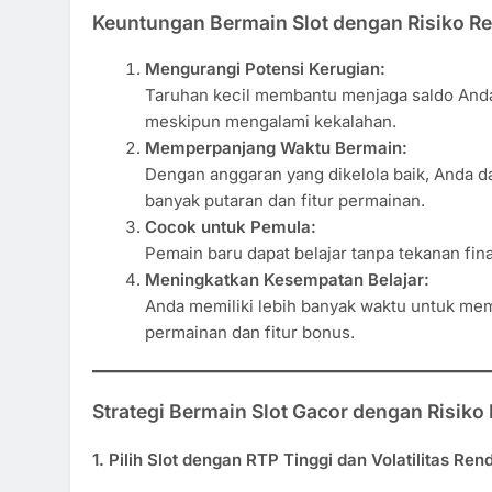
Keuntungan Bermain Slot dengan Risiko R
Mengurangi Potensi Kerugian:
Taruhan kecil membantu menjaga saldo And
meskipun mengalami kekalahan.
Memperpanjang Waktu Bermain:
Dengan anggaran yang dikelola baik, Anda d
banyak putaran dan fitur permainan.
Cocok untuk Pemula:
Pemain baru dapat belajar tanpa tekanan fina
Meningkatkan Kesempatan Belajar:
Anda memiliki lebih banyak waktu untuk me
permainan dan fitur bonus.
Strategi Bermain Slot Gacor dengan Risiko
1. Pilih Slot dengan RTP Tinggi dan Volatilitas Ren