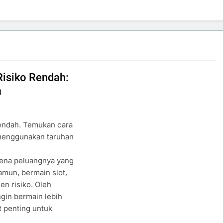
Risiko Rendah:
a
 rendah. Temukan cara
 menggunakan taruhan
arena peluangnya yang
mun, bermain slot,
en risiko. Oleh
ngin bermain lebih
t penting untuk