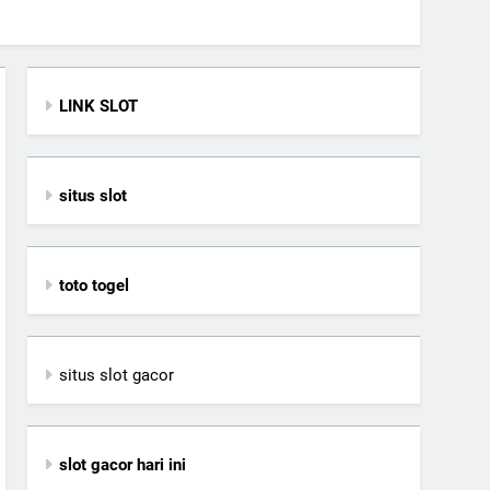
LINK SLOT
situs slot
toto togel
situs slot gacor
slot gacor hari ini