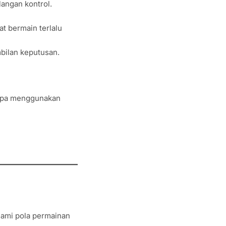
angan kontrol.
at bermain terlalu
ilan keputusan.
npa menggunakan
ami pola permainan