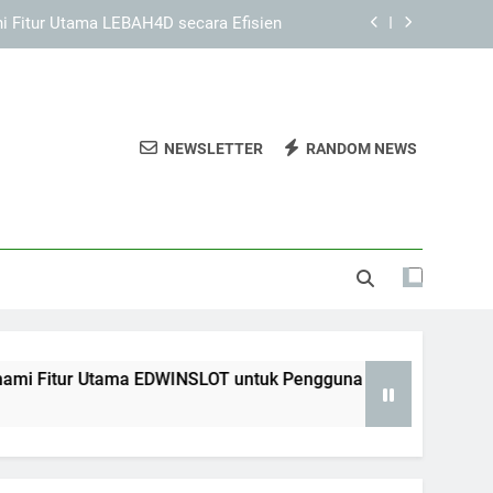
i Fitur Utama LEBAH4D secara Efisien
 untuk Pengguna Baru secara Praktis
 untuk Pengguna Baru secara Praktis
NEWSLETTER
RANDOM NEWS
ampilan dan Menu Utama EDWINSLOT
i Fitur Utama LEBAH4D secara Efisien
t Modern. Sumber Informasi Terpercaya.
 untuk Pengguna Baru secara Praktis
 untuk Pengguna Baru secara Praktis
ama EDWINSLOT untuk Pengguna Baru secara Praktis
P
3