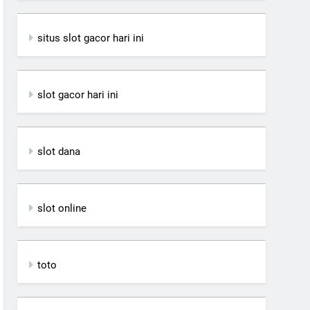
situs slot gacor hari ini
slot gacor hari ini
slot dana
slot online
toto