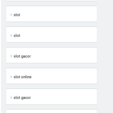
slot
slot
slot gacor
slot online
slot gacor