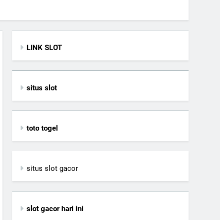
LINK SLOT
situs slot
toto togel
situs slot gacor
slot gacor hari ini