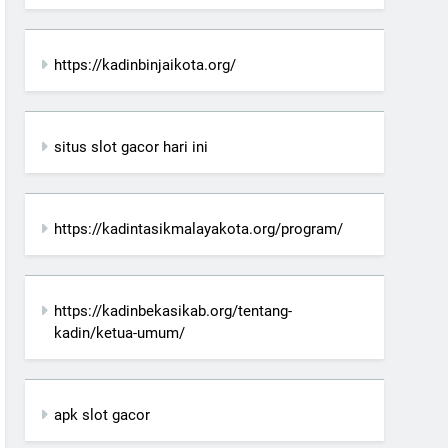
https://kadinbinjaikota.org/
situs slot gacor hari ini
https://kadintasikmalayakota.org/program/
https://kadinbekasikab.org/tentang-
kadin/ketua-umum/
apk slot gacor