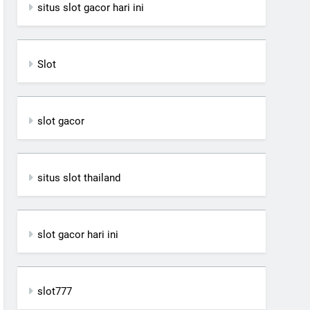
situs slot gacor hari ini
Slot
slot gacor
situs slot thailand
slot gacor hari ini
slot777