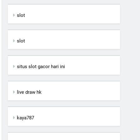
slot
slot
situs slot gacor hari ini
live draw hk
kaya787