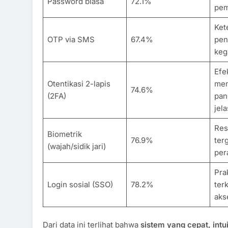
Password biasa
72.1%
pem
Ket
OTP via SMS
67.4%
pen
keg
Efek
Otentikasi 2-lapis
mem
74.6%
(2FA)
pan
jela
Res
Biometrik
76.9%
ter
(wajah/sidik jari)
per
Prak
Login sosial (SSO)
78.2%
ter
aks
Dari data ini terlihat bahwa
sistem yang cepat, intuit