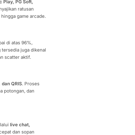
 Play, PG Soft,
yajikan ratusan
k, hingga game arcade.
ai di atas 96%,
tersedia juga dikenal
n scatter aktif.
t, dan QRIS
. Proses
pa potongan, dan
lalui
live chat,
cepat dan sopan