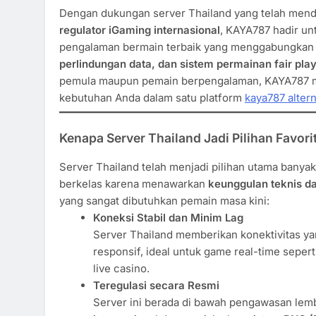
Dengan dukungan server Thailand yang telah men
regulator iGaming internasional
, KAYA787 hadir u
pengalaman bermain terbaik yang menggabungka
perlindungan data, dan sistem permainan fair pla
pemula maupun pemain berpengalaman, KAYA787 
kebutuhan Anda dalam satu platform
kaya787 altern
Kenapa Server Thailand Jadi Pilihan Favori
Server Thailand telah menjadi pilihan utama banyak 
berkelas karena menawarkan
keunggulan teknis d
yang sangat dibutuhkan pemain masa kini:
Koneksi Stabil dan Minim Lag
Server Thailand memberikan konektivitas ya
responsif, ideal untuk game real-time seperti
live casino.
Teregulasi secara Resmi
Server ini berada di bawah pengawasan le