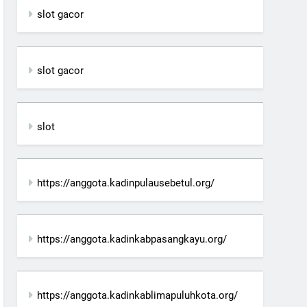
slot gacor
slot gacor
slot
https://anggota.kadinpulausebetul.org/
https://anggota.kadinkabpasangkayu.org/
https://anggota.kadinkablimapuluhkota.org/