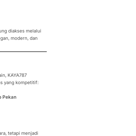
ung diakses melalui
ngan, modern, dan
ain, KAYA787
s yang kompetitif:
p Pekan
a, tetapi menjadi