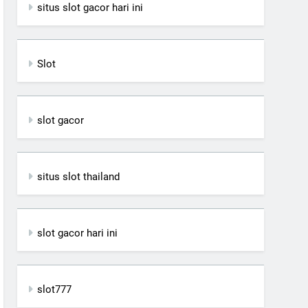
situs slot gacor hari ini
Slot
slot gacor
situs slot thailand
slot gacor hari ini
slot777