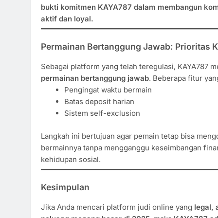
bukti komitmen KAYA787 dalam membangun kom
aktif dan loyal.
Permainan Bertanggung Jawab: Prioritas
Sebagai platform yang telah teregulasi, KAYA787 m
permainan bertanggung jawab
. Beberapa fitur yan
Pengingat waktu bermain
Batas deposit harian
Sistem self-exclusion
Langkah ini bertujuan agar pemain tetap bisa mengo
bermainnya tanpa mengganggu keseimbangan fina
kehidupan sosial.
Kesimpulan
Jika Anda mencari platform judi online yang
legal,