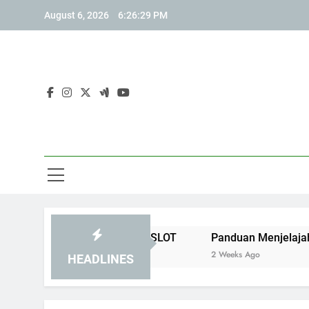
Skip
August 6, 2026
6:26:30 PM
to
content
SP
SPHM Netw
n Menu Utama EDWINSLOT
Panduan Menjelajahi Fitur 
2 Weeks Ago
HEADLINES