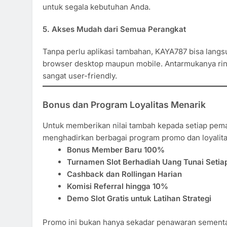
untuk segala kebutuhan Anda.
5.
Akses Mudah dari Semua Perangkat
Tanpa perlu aplikasi tambahan, KAYA787 bisa langs
browser desktop maupun mobile. Antarmukanya ri
sangat user-friendly.
Bonus dan Program Loyalitas Menarik
Untuk memberikan nilai tambah kepada setiap pem
menghadirkan berbagai program promo dan loyalita
Bonus Member Baru 100%
Turnamen Slot Berhadiah Uang Tunai Setia
Cashback dan Rollingan Harian
Komisi Referral hingga 10%
Demo Slot Gratis untuk Latihan Strategi
Promo ini bukan hanya sekadar penawaran sementar