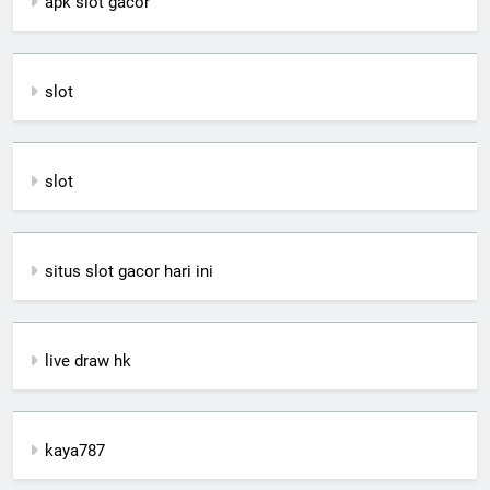
apk slot gacor
slot
slot
situs slot gacor hari ini
live draw hk
kaya787