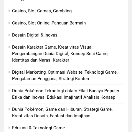
Casino, Slot Games, Gambling
Casino, Slot Online, Panduan Bermain
Desain Digital & Inovasi
Desain Karakter Game, Kreativitas Visual,
Pengembangan Dunia Digital, Konsep Seni Game,
Identitas dan Narasi Karakter
Digital Marketing, Optimasi Website, Teknologi Game,
Pengalaman Pengguna, Strategi Konten
Dunia Pokémon Teknologi dalam Fiksi Budaya Populer
Etika dan Inovasi Edukasi Imajinatif Analisis Konsep
Dunia Pokémon, Game dan Hiburan, Strategi Game,
Kreativitas Desain, Fantasi dan Imajinasi
Edukasi & Teknologi Game