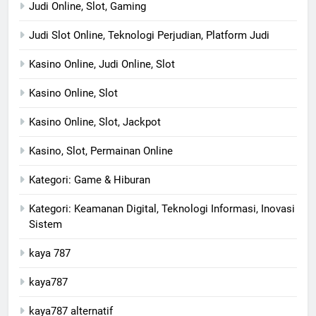
Judi Online, Slot, Gaming
Judi Slot Online, Teknologi Perjudian, Platform Judi
Kasino Online, Judi Online, Slot
Kasino Online, Slot
Kasino Online, Slot, Jackpot
Kasino, Slot, Permainan Online
Kategori: Game & Hiburan
Kategori: Keamanan Digital, Teknologi Informasi, Inovasi
Sistem
kaya 787
kaya787
kaya787 alternatif