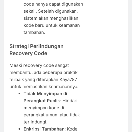
code hanya dapat digunakan
sekali. Setelah digunakan,
sistem akan menghasilkan
kode baru untuk keamanan
tambahan.
Strategi Perlindungan
Recovery Code
Meski recovery code sangat
membantu, ada beberapa praktik
terbaik yang diterapkan Kaya787
untuk memastikan keamanannya:
Tidak Menyimpan di
Perangkat Publik
: Hindari
menyimpan kode di
perangkat umum atau tidak
terlindungi.
Enkripsi Tambahan
: Kode