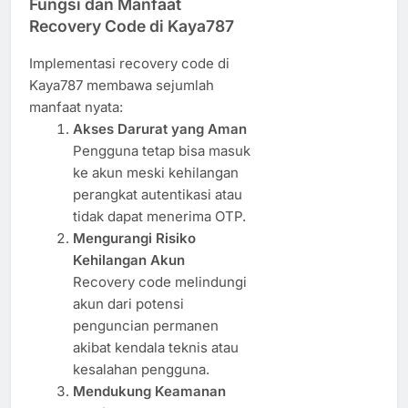
Fungsi dan Manfaat
Recovery Code di Kaya787
Implementasi recovery code di
Kaya787 membawa sejumlah
manfaat nyata:
Akses Darurat yang Aman
Pengguna tetap bisa masuk
ke akun meski kehilangan
perangkat autentikasi atau
tidak dapat menerima OTP.
Mengurangi Risiko
Kehilangan Akun
Recovery code melindungi
akun dari potensi
penguncian permanen
akibat kendala teknis atau
kesalahan pengguna.
Mendukung Keamanan