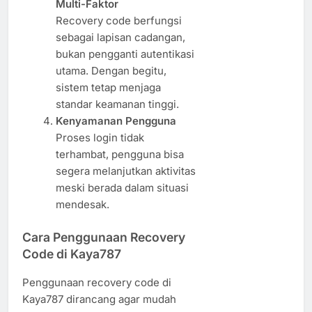
Multi-Faktor
Recovery code berfungsi
sebagai lapisan cadangan,
bukan pengganti autentikasi
utama. Dengan begitu,
sistem tetap menjaga
standar keamanan tinggi.
Kenyamanan Pengguna
Proses login tidak
terhambat, pengguna bisa
segera melanjutkan aktivitas
meski berada dalam situasi
mendesak.
Cara Penggunaan Recovery
Code di Kaya787
Penggunaan recovery code di
Kaya787 dirancang agar mudah