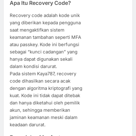
Apa Itu Recovery Code?
Recovery code adalah kode unik
yang diberikan kepada pengguna
saat mengaktifkan sistem
keamanan tambahan seperti MFA
atau passkey. Kode ini berfungsi
sebagai “kunci cadangan” yang
hanya dapat digunakan sekali
dalam kondisi darurat.
Pada sistem Kaya787, recovery
code dihasilkan secara acak
dengan algoritma kriptografi yang
kuat. Kode ini tidak dapat ditebak
dan hanya diketahui oleh pemilik
akun, sehingga memberikan
jaminan keamanan meski dalam
keadaan darurat.