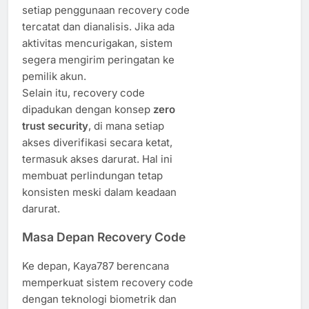
setiap penggunaan recovery code
tercatat dan dianalisis. Jika ada
aktivitas mencurigakan, sistem
segera mengirim peringatan ke
pemilik akun.
Selain itu, recovery code
dipadukan dengan konsep
zero
trust security
, di mana setiap
akses diverifikasi secara ketat,
termasuk akses darurat. Hal ini
membuat perlindungan tetap
konsisten meski dalam keadaan
darurat.
Masa Depan Recovery Code
Ke depan, Kaya787 berencana
memperkuat sistem recovery code
dengan teknologi biometrik dan