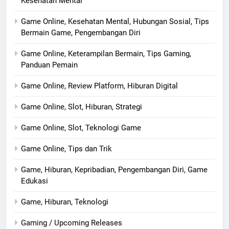
Kesehatan Mental
Game Online, Kesehatan Mental, Hubungan Sosial, Tips
Bermain Game, Pengembangan Diri
Game Online, Keterampilan Bermain, Tips Gaming,
Panduan Pemain
Game Online, Review Platform, Hiburan Digital
Game Online, Slot, Hiburan, Strategi
Game Online, Slot, Teknologi Game
Game Online, Tips dan Trik
Game, Hiburan, Kepribadian, Pengembangan Diri, Game
Edukasi
Game, Hiburan, Teknologi
Gaming / Upcoming Releases