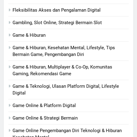
Fleksibilitas Akses dan Pengalaman Digital
Gambling, Slot Online, Strategi Bermain Slot
Game & Hiburan
Game & Hiburan, Kesehatan Mental, Lifestyle, Tips
Bermain Game, Pengembangan Diri
Game & Hiburan, Multiplayer & Co-Op, Komunitas
Gaming, Rekomendasi Game
Game & Teknologi, Ulasan Platform Digital, Lifestyle
Digital
Game Online & Platform Digital
Game Online & Strategi Bermain
Game Online Pengembangan Diri Teknologi & Hiburan