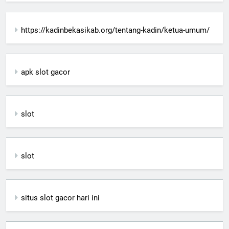
https://kadinbekasikab.org/tentang-kadin/ketua-umum/
apk slot gacor
slot
slot
situs slot gacor hari ini