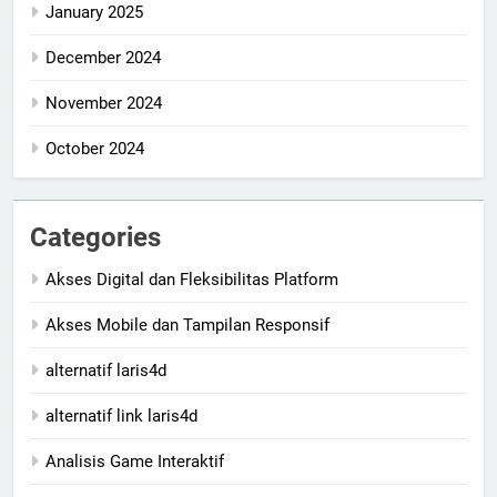
January 2025
December 2024
November 2024
October 2024
Categories
Akses Digital dan Fleksibilitas Platform
Akses Mobile dan Tampilan Responsif
alternatif laris4d
alternatif link laris4d
Analisis Game Interaktif