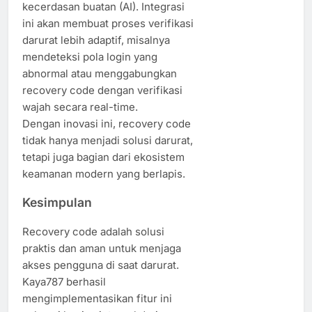
kecerdasan buatan (AI). Integrasi
ini akan membuat proses verifikasi
darurat lebih adaptif, misalnya
mendeteksi pola login yang
abnormal atau menggabungkan
recovery code dengan verifikasi
wajah secara real-time.
Dengan inovasi ini, recovery code
tidak hanya menjadi solusi darurat,
tetapi juga bagian dari ekosistem
keamanan modern yang berlapis.
Kesimpulan
Recovery code adalah solusi
praktis dan aman untuk menjaga
akses pengguna di saat darurat.
Kaya787 berhasil
mengimplementasikan fitur ini