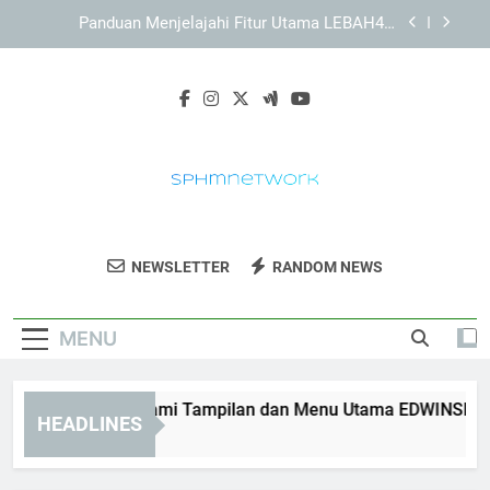
Skip
Panduan Memahami Fitur Utama EDWINSLOT
to
untuk Pengguna Baru secara Praktis
content
Panduan Memahami Fitur Utama LEBAH4D untuk
Pengguna Baru secara Praktis
Panduan Memahami Tampilan dan Menu Utama
EDWINSLOT
Panduan Menjelajahi Fitur Utama LEBAH4D
secara Efisien
Panduan Memahami Fitur Utama EDWINSLOT
untuk Pengguna Baru secara Praktis
SPHM Network
SPHM Network Memberikan Informasi Dan
Panduan Memahami Fitur Utama LEBAH4D untuk
NEWSLETTER
RANDOM NEWS
Pengguna Baru secara Praktis
Berita Terkini Untuk Masyarakat Modern.
Sumber Informasi Terpercaya.
MENU
anduan Memahami Tampilan dan Menu Utama EDWINSLOT
HEADLINES
Weeks Ago