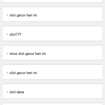
slot gacor hari ini
slot777
situs slot gacor hari ini
slot gacor hari ini
slot dana