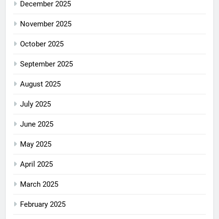
December 2025
November 2025
October 2025
September 2025
August 2025
July 2025
June 2025
May 2025
April 2025
March 2025
February 2025