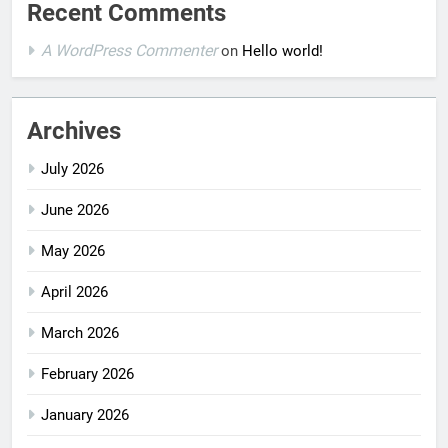
Recent Comments
A WordPress Commenter
on
Hello world!
Archives
July 2026
June 2026
May 2026
April 2026
March 2026
February 2026
January 2026