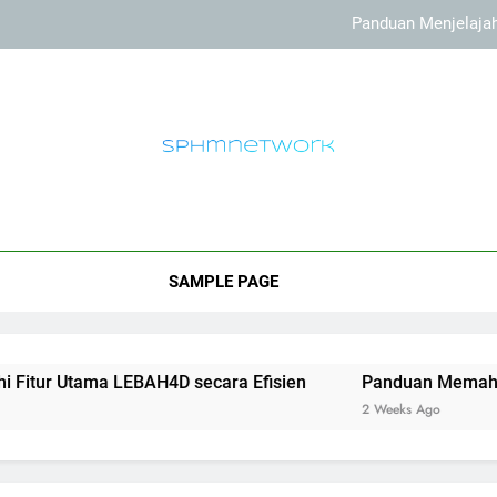
Panduan Menjelajah
Panduan Memahami Fitur Utama EDWINSLOT
Panduan Memahami Fitur Utama LEBAH4D
Panduan Memahami T
HM Network
Panduan Menjelajah
ork Memberikan Informasi Dan Berita Terkini Untuk Masyaraka
Panduan Memahami Fitur Utama EDWINSLOT
SAMPLE PAGE
Panduan Memahami Fitur Utama LEBAH4D
ma LEBAH4D secara Efisien
Panduan Memahami Fitur Ut
2 Weeks Ago