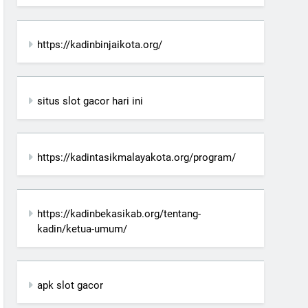
https://kadinbinjaikota.org/
situs slot gacor hari ini
https://kadintasikmalayakota.org/program/
https://kadinbekasikab.org/tentang-
kadin/ketua-umum/
apk slot gacor