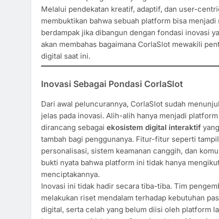
Melalui pendekatan kreatif, adaptif, dan user-centri
membuktikan bahwa sebuah platform bisa menjadi 
berdampak jika dibangun dengan fondasi inovasi yang
akan membahas bagaimana CorlaSlot mewakili penti
digital saat ini.
Inovasi Sebagai Pondasi CorlaSlot
Dari awal peluncurannya, CorlaSlot sudah menunju
jelas pada inovasi. Alih-alih hanya menjadi platform
dirancang sebagai
ekosistem digital interaktif
yang
tambah bagi penggunanya. Fitur-fitur seperti tampil
personalisasi, sistem keamanan canggih, dan komun
bukti nyata bahwa platform ini tidak hanya mengikuti
menciptakannya.
Inovasi ini tidak hadir secara tiba-tiba. Tim penge
melakukan riset mendalam terhadap kebutuhan pas
digital, serta celah yang belum diisi oleh platform l