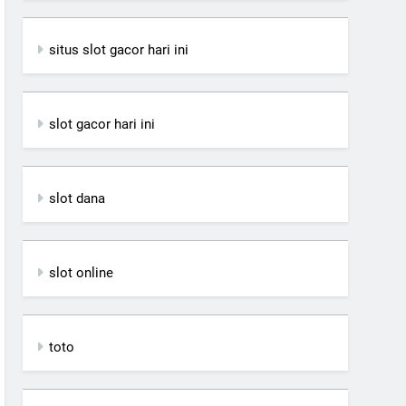
situs slot gacor hari ini
slot gacor hari ini
slot dana
slot online
toto