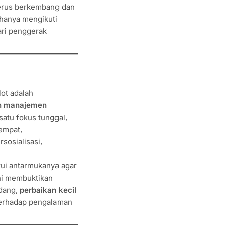
terus berkembang dan
 hanya mengikuti
ari penggerak
lot adalah
an manajemen
satu fokus tunggal,
empat,
sosialisasi,
rui antarmukanya agar
Ini membuktikan
adang,
perbaikan kecil
terhadap pengalaman