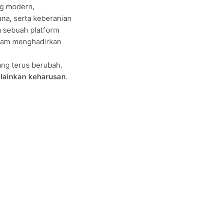
g modern,
a, serta keberanian
a sebuah platform
dalam menghadirkan
yang terus berubah,
elainkan keharusan
.