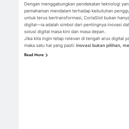
Dengan menggabungkan pendekatan teknologi yan
pemahaman mendalam terhadap kebutuhan penggun
untuk terus bertransformasi, CorlaSlot bukan hany
digital—ia adalah simbol dari pentingnya inovasi 
solusi digital masa kini dan masa depan.
Jika kita ingin tetap relevan di tengah arus digital 
maka satu hal yang pasti:
inovasi bukan pilihan, m
Read More