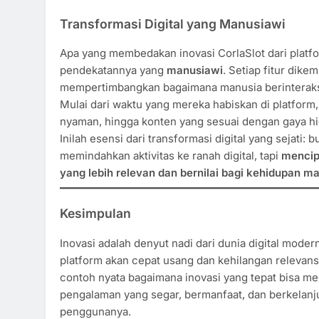
Transformasi Digital yang Manusiawi
Apa yang membedakan inovasi CorlaSlot dari platfo
pendekatannya yang
manusiawi
. Setiap fitur dik
mempertimbangkan bagaimana manusia berinteraks
Mulai dari waktu yang mereka habiskan di platform,
nyaman, hingga konten yang sesuai dengan gaya h
Inilah esensi dari transformasi digital yang sejati: 
memindahkan aktivitas ke ranah digital, tapi
mencip
yang lebih relevan dan bernilai bagi kehidupan m
Kesimpulan
Inovasi adalah denyut nadi dari dunia digital modern
platform akan cepat usang dan kehilangan relevansi
contoh nyata bagaimana inovasi yang tepat bisa m
pengalaman yang segar, bermanfaat, dan berkelanj
penggunanya.