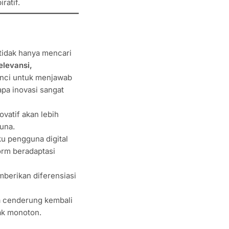
ratif.
tidak hanya mencari
elevansi,
kunci untuk menjawab
pa inovasi sangat
ovatif akan lebih
una.
aku pengguna digital
orm beradaptasi
mberikan diferensiasi
 cenderung kembali
dak monoton.