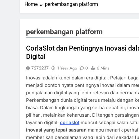
Home
perkembangan platform
perkembangan platform
CorlaSlot dan Pentingnya Inovasi da
Digital
7272237
1 Year Ago
0
6 Mins
Inovasi adalah kunci dalam era digital. Pelajari bag
menjadi contoh nyata pentingnya inovasi dalam me
pengalaman digital yang lebih relevan dan bermanf
Perkembangan dunia digital terus melaju dengan k
biasa. Dalam lingkungan yang serba cepat ini, inov
pilihan, melainkan keharusan. Di tengah persaingan
layanan digital,
corlaslot
muncul sebagai salah sat
inovasi yang tepat sasaran
mampu menarik perhati
memberikan pengalaman yang lebih dari sekadar fu