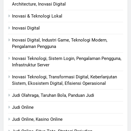
Architecture, Inovasi Digital
Inovasi & Teknologi Lokal
Inovasi Digital
Inovasi Digital, Industri Game, Teknologi Modern,
Pengalaman Pengguna
Inovasi Teknologi, Sistem Login, Pengalaman Pengguna,
Infrastruktur Server
Inovasi Teknologi, Transformasi Digital, Keberlanjutan
Sistem, Ekosistem Digital, Efisiensi Operasional
Judi Olahraga, Taruhan Bola, Panduan Judi
Judi Online
Judi Online, Kasino Online