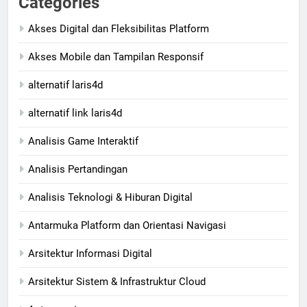
Categories
Akses Digital dan Fleksibilitas Platform
Akses Mobile dan Tampilan Responsif
alternatif laris4d
alternatif link laris4d
Analisis Game Interaktif
Analisis Pertandingan
Analisis Teknologi & Hiburan Digital
Antarmuka Platform dan Orientasi Navigasi
Arsitektur Informasi Digital
Arsitektur Sistem & Infrastruktur Cloud