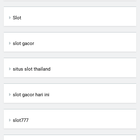
Slot
slot gacor
situs slot thailand
slot gacor hari ini
slot777