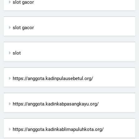
slot gacor
slot gacor
slot
https://anggota.kadinpulausebetul.org/
https://anggota.kadinkabpasangkayu.org/
https://anggota.kadinkablimapuluhkota.org/