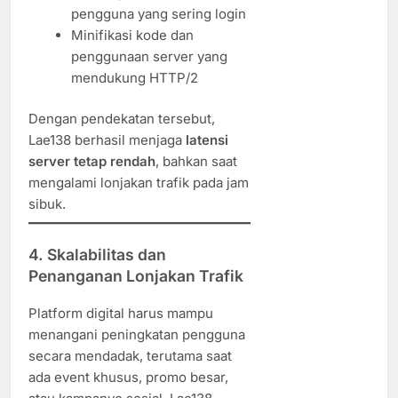
pengguna yang sering login
Minifikasi kode dan
penggunaan server yang
mendukung HTTP/2
Dengan pendekatan tersebut,
Lae138 berhasil menjaga
latensi
server tetap rendah
, bahkan saat
mengalami lonjakan trafik pada jam
sibuk.
4. Skalabilitas dan
Penanganan Lonjakan Trafik
Platform digital harus mampu
menangani peningkatan pengguna
secara mendadak, terutama saat
ada event khusus, promo besar,