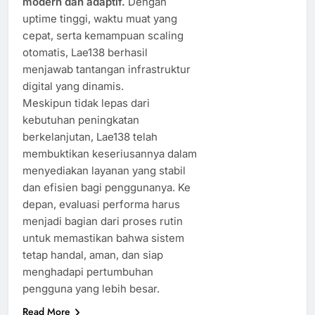
modern dan adaptif.
Dengan
uptime tinggi, waktu muat yang
cepat, serta kemampuan scaling
otomatis, Lae138 berhasil
menjawab tantangan infrastruktur
digital yang dinamis.
Meskipun tidak lepas dari
kebutuhan peningkatan
berkelanjutan, Lae138 telah
membuktikan keseriusannya dalam
menyediakan layanan yang stabil
dan efisien bagi penggunanya. Ke
depan, evaluasi performa harus
menjadi bagian dari proses rutin
untuk memastikan bahwa sistem
tetap handal, aman, dan siap
menghadapi pertumbuhan
pengguna yang lebih besar.
Read More