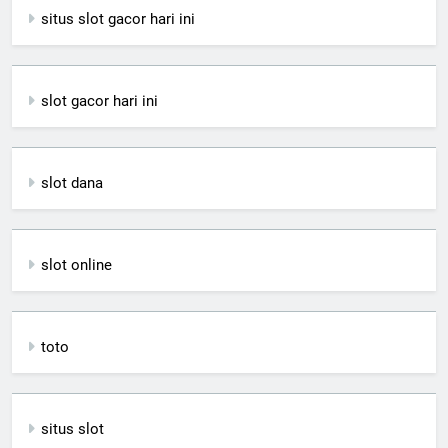
situs slot gacor hari ini
slot gacor hari ini
slot dana
slot online
toto
situs slot