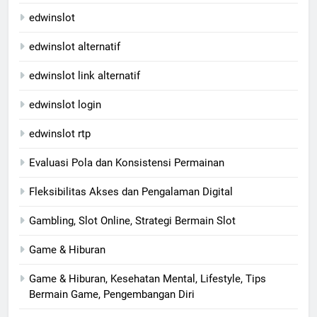
edwinslot
edwinslot alternatif
edwinslot link alternatif
edwinslot login
edwinslot rtp
Evaluasi Pola dan Konsistensi Permainan
Fleksibilitas Akses dan Pengalaman Digital
Gambling, Slot Online, Strategi Bermain Slot
Game & Hiburan
Game & Hiburan, Kesehatan Mental, Lifestyle, Tips
Bermain Game, Pengembangan Diri