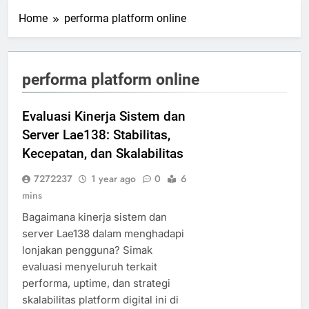
Home
performa platform online
performa platform online
Evaluasi Kinerja Sistem dan
Server Lae138: Stabilitas,
Kecepatan, dan Skalabilitas
7272237
1 year ago
0
6
mins
Bagaimana kinerja sistem dan
server Lae138 dalam menghadapi
lonjakan pengguna? Simak
evaluasi menyeluruh terkait
performa, uptime, dan strategi
skalabilitas platform digital ini di