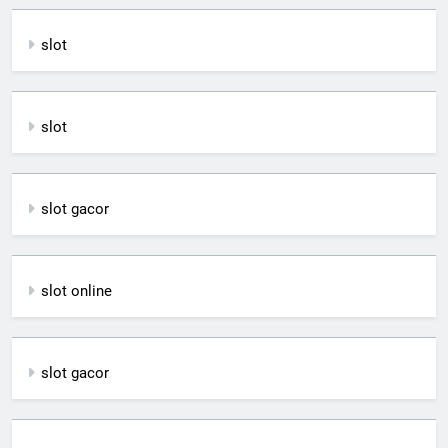
slot
slot
slot gacor
slot online
slot gacor