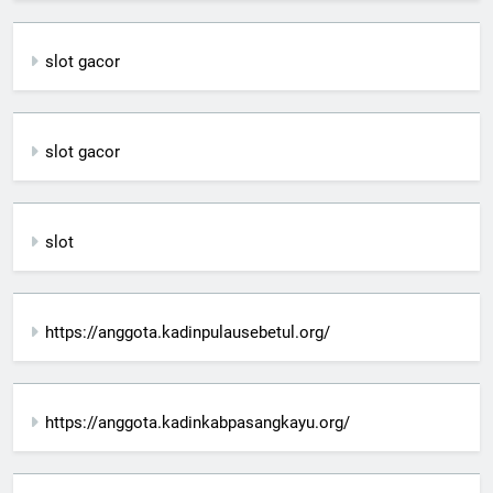
slot gacor
slot gacor
slot
https://anggota.kadinpulausebetul.org/
https://anggota.kadinkabpasangkayu.org/