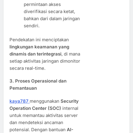
permintaan akses
diverifikasi secara ketat,
bahkan dari dalam jaringan
sendiri.
Pendekatan ini menciptakan
lingkungan keamanan yang
dinamis dan terintegrasi
, di mana
setiap aktivitas jaringan dimonitor
secara real-time.
3.
Proses Operasional dan
Pemantauan
kaya787
menggunakan
Security
Operation Center (SOC)
internal
untuk memantau aktivitas server
dan mendeteksi ancaman
potensial. Dengan bantuan
AI-