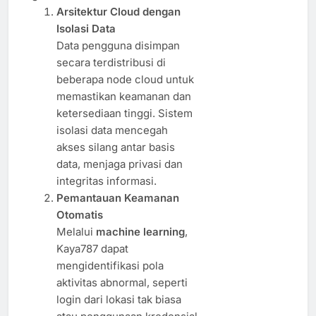
Arsitektur Cloud dengan
Isolasi Data
Data pengguna disimpan
secara terdistribusi di
beberapa node cloud untuk
memastikan keamanan dan
ketersediaan tinggi. Sistem
isolasi data mencegah
akses silang antar basis
data, menjaga privasi dan
integritas informasi.
Pemantauan Keamanan
Otomatis
Melalui
machine learning
,
Kaya787 dapat
mengidentifikasi pola
aktivitas abnormal, seperti
login dari lokasi tak biasa