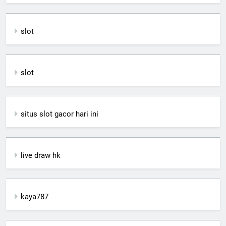
slot
slot
situs slot gacor hari ini
live draw hk
kaya787