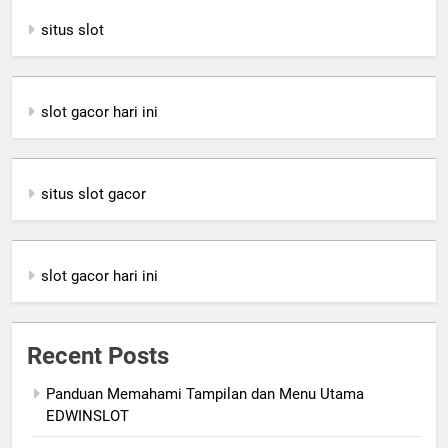
situs slot
slot gacor hari ini
situs slot gacor
slot gacor hari ini
Recent Posts
Panduan Memahami Tampilan dan Menu Utama
EDWINSLOT