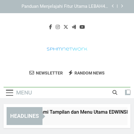
Skip
Panduan Memahami Fitur Utama EDWINSLOT
to
untuk Pengguna Baru secara Praktis
content
Panduan Memahami Fitur Utama LEBAH4D untuk
Pengguna Baru secara Praktis
Panduan Memahami Tampilan dan Menu Utama
EDWINSLOT
Panduan Menjelajahi Fitur Utama LEBAH4D
secara Efisien
Panduan Memahami Fitur Utama EDWINSLOT
untuk Pengguna Baru secara Praktis
SPHM Network
SPHM Network Memberikan Informasi Dan
Panduan Memahami Fitur Utama LEBAH4D untuk
NEWSLETTER
RANDOM NEWS
Pengguna Baru secara Praktis
Berita Terkini Untuk Masyarakat Modern.
Sumber Informasi Terpercaya.
MENU
nduan Memahami Tampilan dan Menu Utama EDWINSLOT
HEADLINES
Weeks Ago