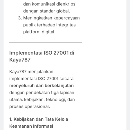
dan komunikasi dienkripsi
dengan standar global.
Meningkatkan kepercayaan
publik terhadap integritas
platform digital.
Implementasi ISO 27001 di
Kaya787
Kaya787 menjalankan
implementasi ISO 27001 secara
menyeluruh dan berkelanjutan
dengan pendekatan tiga lapisan
utama: kebijakan, teknologi, dan
proses operasional.
1.
Kebijakan dan Tata Kelola
Keamanan Informasi