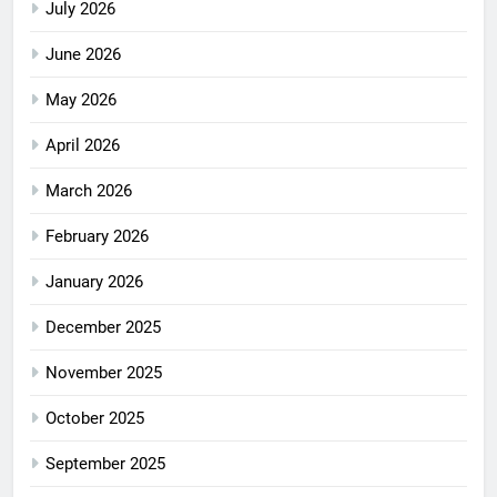
July 2026
June 2026
May 2026
April 2026
March 2026
February 2026
January 2026
December 2025
November 2025
October 2025
September 2025