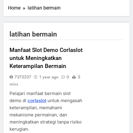
Home
latihan bermain
latihan bermain
Manfaat Slot Demo Corlaslot
untuk Meningkatkan
Keterampilan Bermain
7272237
1 year ago
0
5
mins
Pelajari manfaat bermain slot
demo di
corlaslot
untuk mengasah
keterampilan, memahami
mekanisme permainan, dan
meningkatkan strategi tanpa risiko
kerugian.