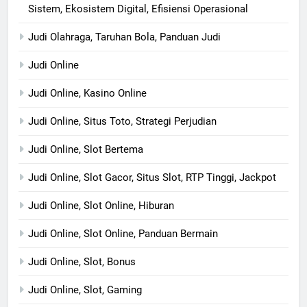
Sistem, Ekosistem Digital, Efisiensi Operasional
Judi Olahraga, Taruhan Bola, Panduan Judi
Judi Online
Judi Online, Kasino Online
Judi Online, Situs Toto, Strategi Perjudian
Judi Online, Slot Bertema
Judi Online, Slot Gacor, Situs Slot, RTP Tinggi, Jackpot
Judi Online, Slot Online, Hiburan
Judi Online, Slot Online, Panduan Bermain
Judi Online, Slot, Bonus
Judi Online, Slot, Gaming