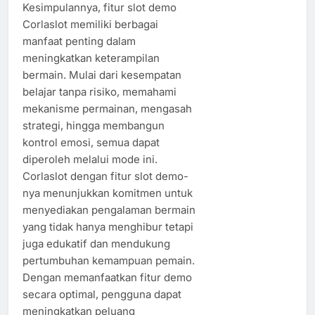
Kesimpulannya, fitur slot demo
Corlaslot memiliki berbagai
manfaat penting dalam
meningkatkan keterampilan
bermain. Mulai dari kesempatan
belajar tanpa risiko, memahami
mekanisme permainan, mengasah
strategi, hingga membangun
kontrol emosi, semua dapat
diperoleh melalui mode ini.
Corlaslot dengan fitur slot demo-
nya menunjukkan komitmen untuk
menyediakan pengalaman bermain
yang tidak hanya menghibur tetapi
juga edukatif dan mendukung
pertumbuhan kemampuan pemain.
Dengan memanfaatkan fitur demo
secara optimal, pengguna dapat
meningkatkan peluang