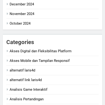
December 2024
November 2024
October 2024
Categories
Akses Digital dan Fleksibilitas Platform
Akses Mobile dan Tampilan Responsif
alternatif laris4d
alternatif link laris4d
Analisis Game Interaktif
Analisis Pertandingan