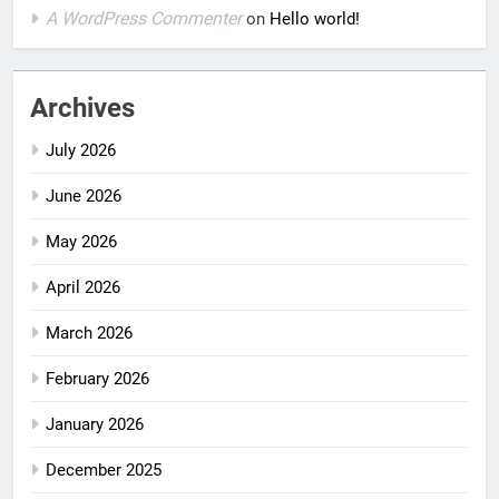
A WordPress Commenter
on
Hello world!
Archives
July 2026
June 2026
May 2026
April 2026
March 2026
February 2026
January 2026
December 2025