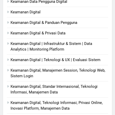
Keamanan Data Pengguna Digital
Keamanan Digital
Keamanan Digital & Panduan Pengguna
Keamanan Digital & Privasi Data
Keamanan Digital | Infrastruktur & Sistem | Data
Analytics | Monitoring Platform
Keamanan Digital | Teknologi & UX | Evaluasi Sistem
Keamanan Digital, Manajemen Session, Teknologi Web,
Sistem Login
Keamanan Digital, Standar Internasional, Teknologi
Informasi, Manajemen Data
Keamanan Digital, Teknologi Informasi, Privasi Online,
Inovasi Platform, Manajemen Data