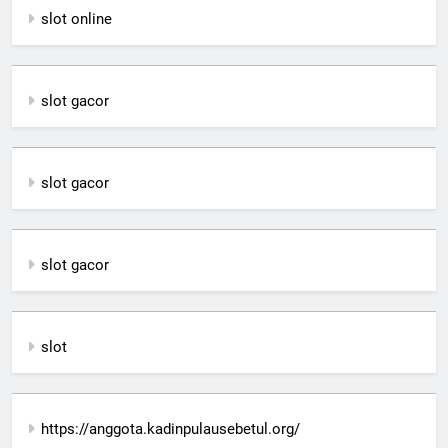
slot online
slot gacor
slot gacor
slot gacor
slot
https://anggota.kadinpulausebetul.org/