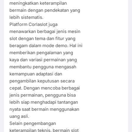
meningkatkan keterampilan
bermain dengan pendekatan yang
lebih sistematis.
Platform Corlaslot juga
menawarkan berbagai jenis mesin
slot dengan tema dan fitur yang
beragam dalam mode demo. Hal ini
memberikan pengalaman yang
kaya dan variasi permainan yang
membantu pengguna mengasah
kemampuan adaptasi dan
pengambilan keputusan secara
cepat. Dengan mencoba berbagai
jenis permainan, pengguna bisa
lebih siap menghadapi tantangan
nyata saat bermain menggunakan
uang asli.
Selain pengembangan
keterampilan teknis, bermain slot