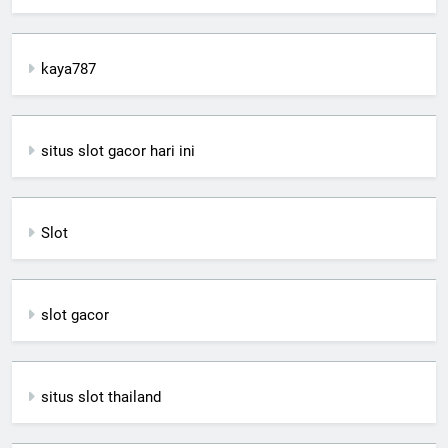
kaya787
situs slot gacor hari ini
Slot
slot gacor
situs slot thailand