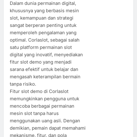
Dalam dunia permainan digital,
khususnya yang berbasis mesin
slot, kemampuan dan strategi
sangat berperan penting untuk
memperoleh pengalaman yang
optimal. Corlaslot, sebagai salah
satu platform permainan slot
digital yang inovatif, menyediakan
fitur slot demo yang menjadi
sarana efektif untuk belajar dan
mengasah keterampilan bermain
tanpa risiko.
Fitur slot demo di Corlaslot
memungkinkan pengguna untuk
mencoba berbagai permainan
mesin slot tanpa harus
menggunakan uang asli. Dengan
demikian, pemain dapat memahami
mekanisme, fitur, dan pola