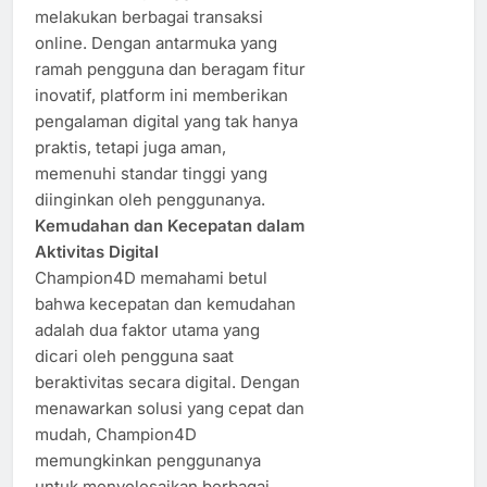
melakukan berbagai transaksi
online. Dengan antarmuka yang
ramah pengguna dan beragam fitur
inovatif, platform ini memberikan
pengalaman digital yang tak hanya
praktis, tetapi juga aman,
memenuhi standar tinggi yang
diinginkan oleh penggunanya.
Kemudahan dan Kecepatan dalam
Aktivitas Digital
Champion4D memahami betul
bahwa kecepatan dan kemudahan
adalah dua faktor utama yang
dicari oleh pengguna saat
beraktivitas secara digital. Dengan
menawarkan solusi yang cepat dan
mudah, Champion4D
memungkinkan penggunanya
untuk menyelesaikan berbagai