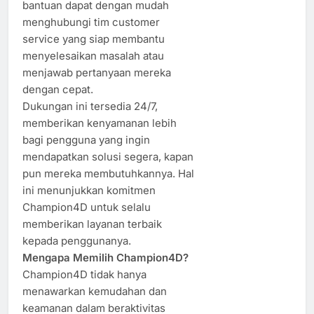
bantuan dapat dengan mudah
menghubungi tim customer
service yang siap membantu
menyelesaikan masalah atau
menjawab pertanyaan mereka
dengan cepat.
Dukungan ini tersedia 24/7,
memberikan kenyamanan lebih
bagi pengguna yang ingin
mendapatkan solusi segera, kapan
pun mereka membutuhkannya. Hal
ini menunjukkan komitmen
Champion4D untuk selalu
memberikan layanan terbaik
kepada penggunanya.
Mengapa Memilih Champion4D?
Champion4D tidak hanya
menawarkan kemudahan dan
keamanan dalam beraktivitas