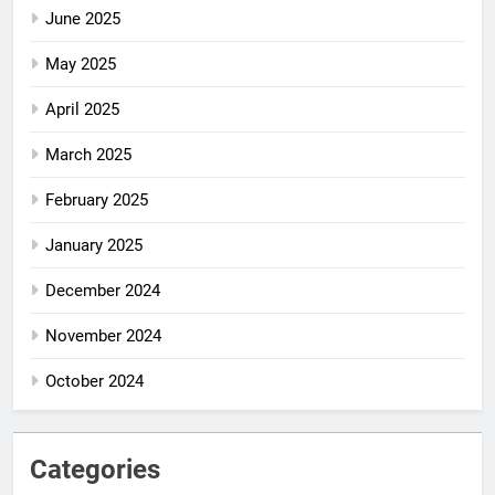
June 2025
May 2025
April 2025
March 2025
February 2025
January 2025
December 2024
November 2024
October 2024
Categories