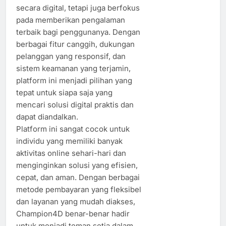
secara digital, tetapi juga berfokus
pada memberikan pengalaman
terbaik bagi penggunanya. Dengan
berbagai fitur canggih, dukungan
pelanggan yang responsif, dan
sistem keamanan yang terjamin,
platform ini menjadi pilihan yang
tepat untuk siapa saja yang
mencari solusi digital praktis dan
dapat diandalkan.
Platform ini sangat cocok untuk
individu yang memiliki banyak
aktivitas online sehari-hari dan
menginginkan solusi yang efisien,
cepat, dan aman. Dengan berbagai
metode pembayaran yang fleksibel
dan layanan yang mudah diakses,
Champion4D benar-benar hadir
untuk menjadi teman setia dalam