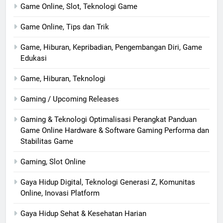
Game Online, Slot, Teknologi Game
Game Online, Tips dan Trik
Game, Hiburan, Kepribadian, Pengembangan Diri, Game
Edukasi
Game, Hiburan, Teknologi
Gaming / Upcoming Releases
Gaming & Teknologi Optimalisasi Perangkat Panduan
Game Online Hardware & Software Gaming Performa dan
Stabilitas Game
Gaming, Slot Online
Gaya Hidup Digital, Teknologi Generasi Z, Komunitas
Online, Inovasi Platform
Gaya Hidup Sehat & Kesehatan Harian