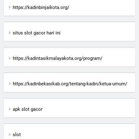
https://kadinbinjaikota.org/
situs slot gacor hari ini
https://kadintasikmalayakota.org/program/
https://kadinbekasikab.org/tentang-kadin/ketua-umum/
apk slot gacor
slot