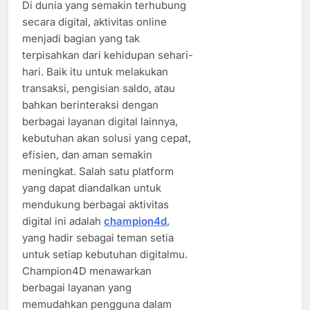
Di dunia yang semakin terhubung
secara digital, aktivitas online
menjadi bagian yang tak
terpisahkan dari kehidupan sehari-
hari. Baik itu untuk melakukan
transaksi, pengisian saldo, atau
bahkan berinteraksi dengan
berbagai layanan digital lainnya,
kebutuhan akan solusi yang cepat,
efisien, dan aman semakin
meningkat. Salah satu platform
yang dapat diandalkan untuk
mendukung berbagai aktivitas
digital ini adalah
champion4d
,
yang hadir sebagai teman setia
untuk setiap kebutuhan digitalmu.
Champion4D menawarkan
berbagai layanan yang
memudahkan pengguna dalam