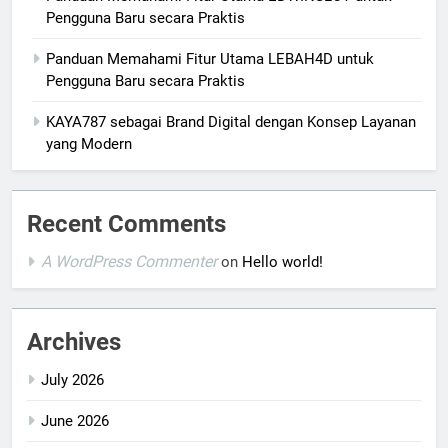
Pengguna Baru secara Praktis
Panduan Memahami Fitur Utama LEBAH4D untuk
Pengguna Baru secara Praktis
KAYA787 sebagai Brand Digital dengan Konsep Layanan
yang Modern
Recent Comments
A WordPress Commenter
on
Hello world!
Archives
July 2026
June 2026