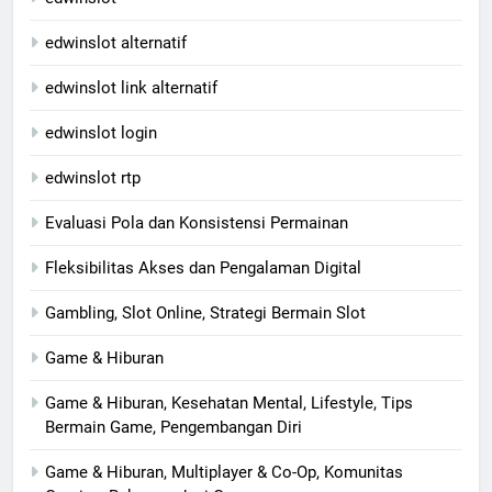
edwinslot alternatif
edwinslot link alternatif
edwinslot login
edwinslot rtp
Evaluasi Pola dan Konsistensi Permainan
Fleksibilitas Akses dan Pengalaman Digital
Gambling, Slot Online, Strategi Bermain Slot
Game & Hiburan
Game & Hiburan, Kesehatan Mental, Lifestyle, Tips
Bermain Game, Pengembangan Diri
Game & Hiburan, Multiplayer & Co-Op, Komunitas