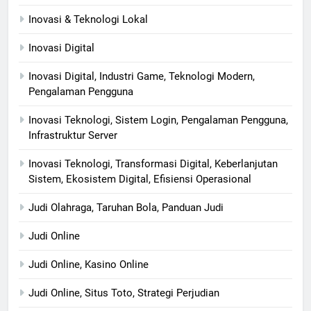
Inovasi & Teknologi Lokal
Inovasi Digital
Inovasi Digital, Industri Game, Teknologi Modern,
Pengalaman Pengguna
Inovasi Teknologi, Sistem Login, Pengalaman Pengguna,
Infrastruktur Server
Inovasi Teknologi, Transformasi Digital, Keberlanjutan
Sistem, Ekosistem Digital, Efisiensi Operasional
Judi Olahraga, Taruhan Bola, Panduan Judi
Judi Online
Judi Online, Kasino Online
Judi Online, Situs Toto, Strategi Perjudian