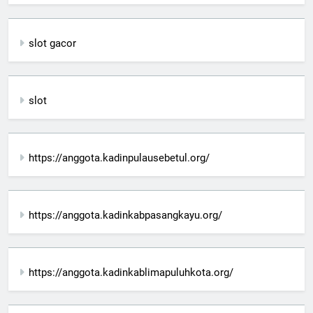
slot gacor
slot
https://anggota.kadinpulausebetul.org/
https://anggota.kadinkabpasangkayu.org/
https://anggota.kadinkablimapuluhkota.org/