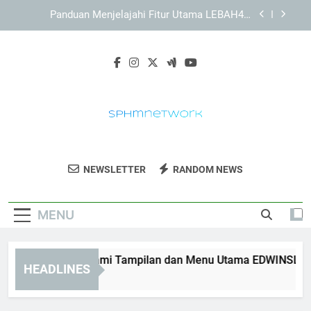
Skip
Panduan Memahami Fitur Utama EDWINSLOT
to
untuk Pengguna Baru secara Praktis
content
Panduan Memahami Fitur Utama LEBAH4D untuk
Pengguna Baru secara Praktis
Panduan Memahami Tampilan dan Menu Utama
EDWINSLOT
Panduan Menjelajahi Fitur Utama LEBAH4D
secara Efisien
Panduan Memahami Fitur Utama EDWINSLOT
untuk Pengguna Baru secara Praktis
SPHM Network
SPHM Network Memberikan Informasi Dan
Panduan Memahami Fitur Utama LEBAH4D untuk
NEWSLETTER
RANDOM NEWS
Pengguna Baru secara Praktis
Berita Terkini Untuk Masyarakat Modern.
Sumber Informasi Terpercaya.
MENU
nduan Memahami Tampilan dan Menu Utama EDWINSLOT
HEADLINES
eek Ago