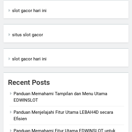
slot gacor hari ini
situs slot gacor
slot gacor hari ini
Recent Posts
Panduan Memahami Tampilan dan Menu Utama
EDWINSLOT
Panduan Menjelajahi Fitur Utama LEBAH4D secara
Efisien
Panduan Memahami Fitur Utama EDWINSLOT untuk