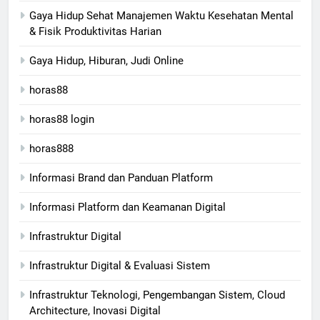
Gaya Hidup Sehat Manajemen Waktu Kesehatan Mental
& Fisik Produktivitas Harian
Gaya Hidup, Hiburan, Judi Online
horas88
horas88 login
horas888
Informasi Brand dan Panduan Platform
Informasi Platform dan Keamanan Digital
Infrastruktur Digital
Infrastruktur Digital & Evaluasi Sistem
Infrastruktur Teknologi, Pengembangan Sistem, Cloud
Architecture, Inovasi Digital