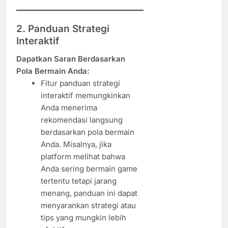
2. Panduan Strategi
Interaktif
Dapatkan Saran Berdasarkan
Pola Bermain Anda:
Fitur panduan strategi
interaktif memungkinkan
Anda menerima
rekomendasi langsung
berdasarkan pola bermain
Anda. Misalnya, jika
platform melihat bahwa
Anda sering bermain game
tertentu tetapi jarang
menang, panduan ini dapat
menyarankan strategi atau
tips yang mungkin lebih