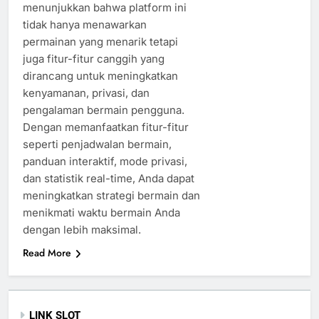
menunjukkan bahwa platform ini
tidak hanya menawarkan
permainan yang menarik tetapi
juga fitur-fitur canggih yang
dirancang untuk meningkatkan
kenyamanan, privasi, dan
pengalaman bermain pengguna.
Dengan memanfaatkan fitur-fitur
seperti penjadwalan bermain,
panduan interaktif, mode privasi,
dan statistik real-time, Anda dapat
meningkatkan strategi bermain dan
menikmati waktu bermain Anda
dengan lebih maksimal.
Read More
LINK SLOT