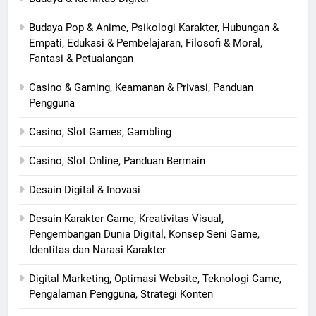
Budaya Pop & Anime, Psikologi Karakter, Hubungan &
Empati, Edukasi & Pembelajaran, Filosofi & Moral,
Fantasi & Petualangan
Casino & Gaming, Keamanan & Privasi, Panduan
Pengguna
Casino, Slot Games, Gambling
Casino, Slot Online, Panduan Bermain
Desain Digital & Inovasi
Desain Karakter Game, Kreativitas Visual,
Pengembangan Dunia Digital, Konsep Seni Game,
Identitas dan Narasi Karakter
Digital Marketing, Optimasi Website, Teknologi Game,
Pengalaman Pengguna, Strategi Konten