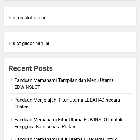
situs slot gacor
slot gacor hari ini
Recent Posts
Panduan Memahami Tampilan dan Menu Utama
EDWINSLOT
Panduan Menjelajahi Fitur Utama LEBAH4D secara
Efisien
Panduan Memahami Fitur Utama EDWINSLOT untuk
Pengguna Baru secara Praktis
Panduan Memahami Fitur Utama LEBAH4D untuk