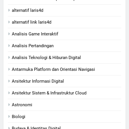
alternatif laris4d
alternatif link laris4d
Analisis Game Interaktif
Analisis Pertandingan
Analisis Teknologi & Hiburan Digital
Antarmuka Platform dan Orientasi Navigasi
Arsitektur Informasi Digital
Arsitektur Sistem & Infrastruktur Cloud
Astronomi
Biologi
Budaya & Identitas Digital