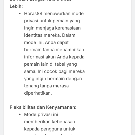
Lebih:
Horas88 menawarkan mode
privasi untuk pemain yang
ingin menjaga kerahasiaan
identitas mereka. Dalam
mode ini, Anda dapat
bermain tanpa menampilkan
informasi akun Anda kepada
pemain lain di tabel yang
sama. Ini cocok bagi mereka
yang ingin bermain dengan
tenang tanpa merasa
diperhatikan.
Fleksibilitas dan Kenyamanan:
Mode privasi ini
memberikan kebebasan
kepada pengguna untuk