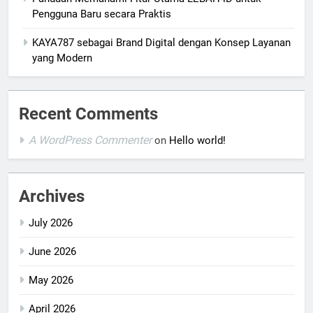
Pengguna Baru secara Praktis
KAYA787 sebagai Brand Digital dengan Konsep Layanan
yang Modern
Recent Comments
A WordPress Commenter
on
Hello world!
Archives
July 2026
June 2026
May 2026
April 2026