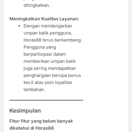
ditingkatkan.
Meningkatkan Kualitas Layanan:
Dengan mendengarkan
umpan balik pengguna,
Horas88 terus berkembang.
Pengguna yang
berpartisipasi dalam
memberikan umpan balik
juga sering mendapatkan
penghargaan berupa bonus
kecil atau poin loyalitas
tambahan.
Kesimpulan
Fitur-fitur yang belum banyak
diketahui di Horas88