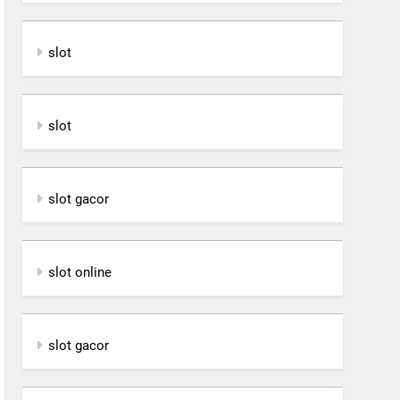
slot
slot
slot gacor
slot online
slot gacor