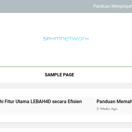
Panduan Menjelajah
Panduan Memahami Fitur Utama EDWINSLOT
Panduan Memahami Fitur Utama LEBAH4D
Panduan Memahami T
HM Network
Panduan Menjelajah
ork Memberikan Informasi Dan Berita Terkini Untuk Masyaraka
Panduan Memahami Fitur Utama EDWINSLOT
SAMPLE PAGE
Panduan Memahami Fitur Utama LEBAH4D
ma LEBAH4D secara Efisien
Panduan Memahami Fitur Ut
2 Weeks Ago