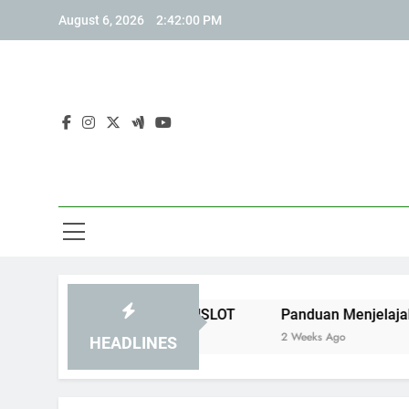
Skip
August 6, 2026
2:42:01 PM
to
content
SP
SPHM Netw
Menu Utama EDWINSLOT
Panduan Menjelajahi Fitur Uta
2 Weeks Ago
HEADLINES