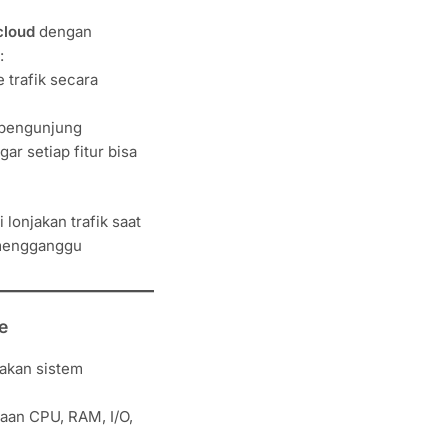
cloud
dengan
:
trafik secara
 pengunjung
gar setiap fitur bisa
onjakan trafik saat
a mengganggu
e
akan sistem
an CPU, RAM, I/O,