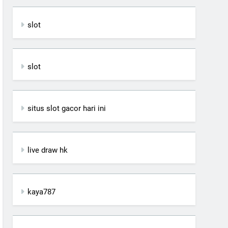
slot
slot
situs slot gacor hari ini
live draw hk
kaya787