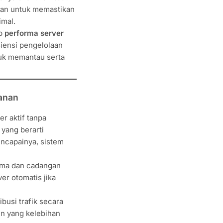
utan untuk memastikan
imal.
ap
performa server
siensi pengelolaan
tuk memantau serta
yanan
r aktif tanpa
yang berarti
ncapainya, sistem
ama dan cadangan
er otomatis jika
busi trafik secara
un yang kelebihan