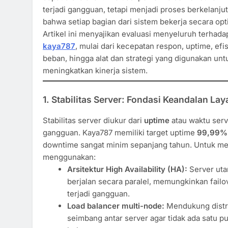
terjadi gangguan, tetapi menjadi proses berkelanj
bahwa setiap bagian dari sistem bekerja secara opt
Artikel ini menyajikan evaluasi menyeluruh terhad
kaya787
, mulai dari kecepatan respon, uptime, efi
beban, hingga alat dan strategi yang digunakan un
meningkatkan kinerja sistem.
1. Stabilitas Server: Fondasi Keandalan La
Stabilitas server diukur dari
uptime
atau waktu serve
gangguan. Kaya787 memiliki target uptime
99,99%
downtime sangat minim sepanjang tahun. Untuk me
menggunakan:
Arsitektur High Availability (HA):
Server ut
berjalan secara paralel, memungkinkan failov
terjadi gangguan.
Load balancer multi-node:
Mendukung distri
seimbang antar server agar tidak ada satu p