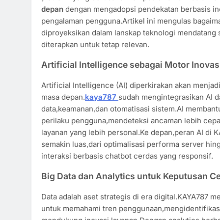
depan
dengan mengadopsi pendekatan berbasis in
pengalaman pengguna.Artikel ini mengulas bagai
diproyeksikan dalam lanskap teknologi mendatang s
diterapkan untuk tetap relevan.
Artificial Intelligence sebagai Motor Inovas
Artificial Intelligence (AI) diperkirakan akan menjadi
masa depan.
kaya787
sudah mengintegrasikan AI da
data,keamanan,dan otomatisasi sistem.AI membant
perilaku pengguna,mendeteksi ancaman lebih cep
layanan yang lebih personal.Ke depan,peran AI di 
semakin luas,dari optimalisasi performa server hi
interaksi berbasis chatbot cerdas yang responsif.
Big Data dan Analytics untuk Keputusan C
Data adalah aset strategis di era digital.KAYA787 
untuk memahami tren penggunaan,mengidentifikasi