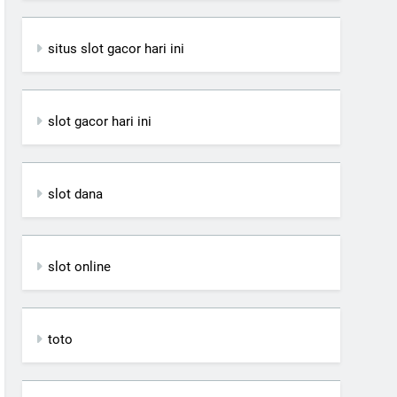
situs slot gacor hari ini
slot gacor hari ini
slot dana
slot online
toto