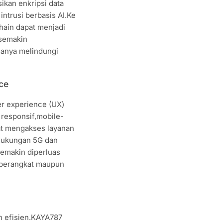
kan enkripsi data
 intrusi berbasis AI.Ke
hain dapat menjadi
 semakin
 hanya melindungi
ce
r experience (UX)
responsif,mobile-
pat mengakses layanan
 dukungan 5G dan
semakin diperluas
s perangkat maupun
ih efisien.KAYA787