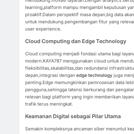
mendukung inovasi layanan.Dengan analytics berb
learning,platform mampu mengambil keputusan yan
proaktif.Dalam perspektif masa depan,big data aka
untuk mendukung pengembangan fitur yang relev
user experience.
Cloud Computing dan Edge Technology
Cloud computing menjadi fondasi utama bagi layana
modern.KAYA787 menggunakan cloud untuk mend
fleksibilitas,skalabilitas,dan redundansi infrastruk
depan,integrasi dengan
edge technology
juga menj
penting.Edge memungkinkan pemrosesan data lebi
pengguna,sehingga latensi berkurang dan pengalama
relevan bagi platform yang ingin memberikan layan
trafik terus meningkat.
Keamanan Digital sebagai Pilar Utama
Semakin kompleksnya ancaman siber menuntut kea