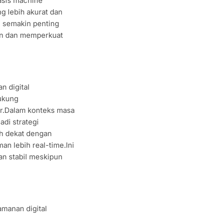
asis machine
g lebih akurat dan
n semakin penting
an dan memperkuat
n digital
ukung
tur.Dalam konteks masa
adi strategi
h dekat dengan
n lebih real-time.Ini
an stabil meskipun
manan digital