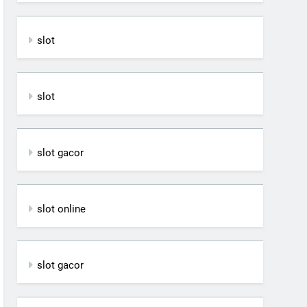
slot
slot
slot gacor
slot online
slot gacor