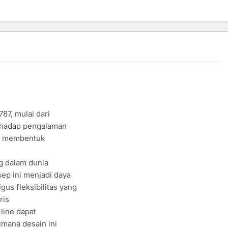
787, mulai dari
rhadap pengalaman
ng membentuk
ng dalam dunia
sep ini menjadi daya
us fleksibilitas yang
ris
line dapat
mana desain ini