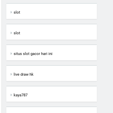
slot
slot
situs slot gacor hari ini
live draw hk
kaya787