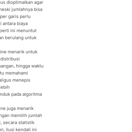
s dioptimalkan agar
 meski jumlahnya bisa
per garis perlu
 antara biaya
erti ini menuntut
ian berulang untuk
-line menarik untuk
distribusi
enangan, hingga waktu
antu memahami
kaligus menepis
lebih
nduk pada algoritma
ine juga menarik
engan memilih jumlah
, secara statistik
 ilusi kendali ini