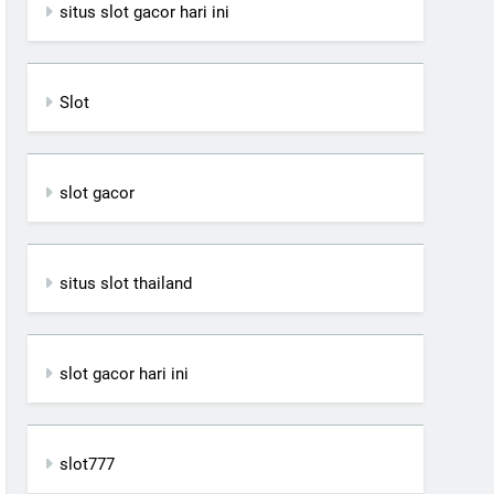
situs slot gacor hari ini
Slot
slot gacor
situs slot thailand
slot gacor hari ini
slot777