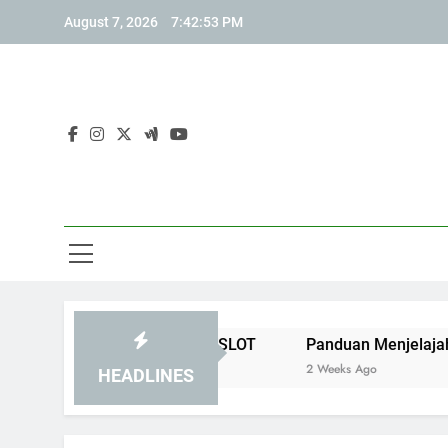
Skip
August 7, 2026
7:42:54 PM
to
content
SP
SPHM Netw
Menu Utama EDWINSLOT
Panduan Menjelajahi Fitur Uta
2 Weeks Ago
HEADLINES