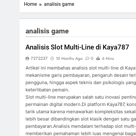
Home
analisis game
analisis game
Analisis Slot Multi-Line di Kaya787
7272237
10 Months Ago
0
6 Mins
Artikel ini membahas analisis slot multi-line di Kaya
mekanisme garis pembayaran, pengaruh desain te
pengguna, hingga aspek teknis dan psikologis ya
keterlibatan pemain.
Slot multi-line merupakan salah satu inovasi penti
permainan digital modern.Di platform Kaya787, kon
tarik utama karena menawarkan kompleksitas sekalig
lebih besar dibandingkan slot klasik dengan satu ga
pembayaran.Analisis mendalam terhadap slot multi-
memberikan pemahaman lebih luas mengenai bagai