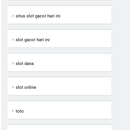
situs slot gacor hari ini
slot gacor hari ini
slot dana
slot online
toto