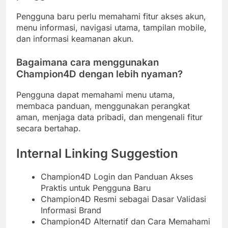
Pengguna baru perlu memahami fitur akses akun,
menu informasi, navigasi utama, tampilan mobile,
dan informasi keamanan akun.
Bagaimana cara menggunakan
Champion4D dengan lebih nyaman?
Pengguna dapat memahami menu utama,
membaca panduan, menggunakan perangkat
aman, menjaga data pribadi, dan mengenali fitur
secara bertahap.
Internal Linking Suggestion
Champion4D Login dan Panduan Akses
Praktis untuk Pengguna Baru
Champion4D Resmi sebagai Dasar Validasi
Informasi Brand
Champion4D Alternatif dan Cara Memahami