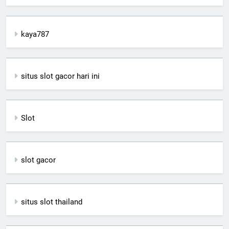
kaya787
situs slot gacor hari ini
Slot
slot gacor
situs slot thailand