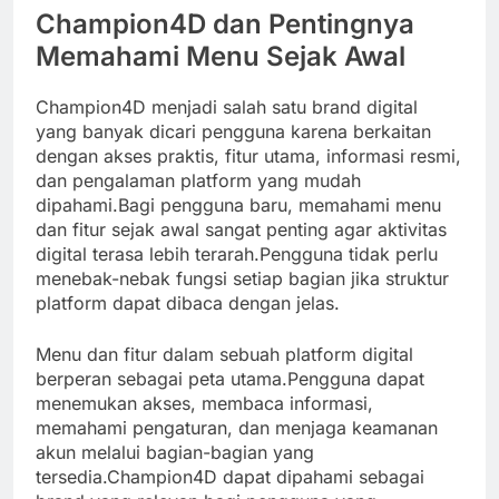
Champion4D dan Pentingnya
Memahami Menu Sejak Awal
Champion4D menjadi salah satu brand digital
yang banyak dicari pengguna karena berkaitan
dengan akses praktis, fitur utama, informasi resmi,
dan pengalaman platform yang mudah
dipahami.Bagi pengguna baru, memahami menu
dan fitur sejak awal sangat penting agar aktivitas
digital terasa lebih terarah.Pengguna tidak perlu
menebak-nebak fungsi setiap bagian jika struktur
platform dapat dibaca dengan jelas.
Menu dan fitur dalam sebuah platform digital
berperan sebagai peta utama.Pengguna dapat
menemukan akses, membaca informasi,
memahami pengaturan, dan menjaga keamanan
akun melalui bagian-bagian yang
tersedia.Champion4D dapat dipahami sebagai