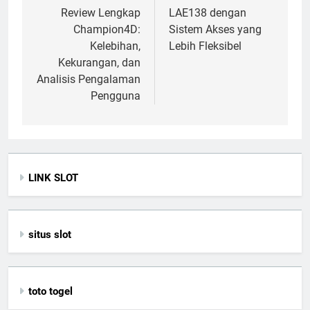
navigation
Review Lengkap
LAE138 dengan
Champion4D:
Sistem Akses yang
Kelebihan,
Lebih Fleksibel
Kekurangan, dan
Analisis Pengalaman
Pengguna
LINK SLOT
situs slot
toto togel