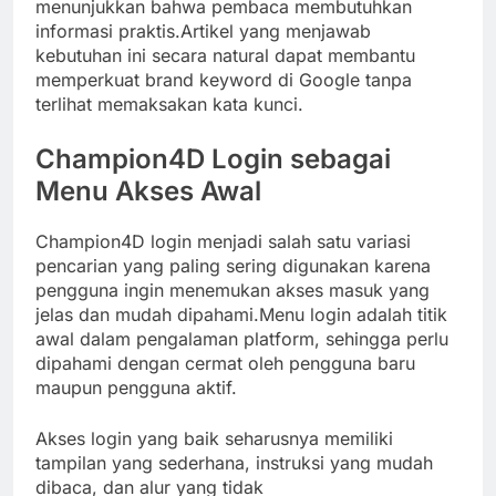
menunjukkan bahwa pembaca membutuhkan
informasi praktis.Artikel yang menjawab
kebutuhan ini secara natural dapat membantu
memperkuat brand keyword di Google tanpa
terlihat memaksakan kata kunci.
Champion4D Login sebagai
Menu Akses Awal
Champion4D login menjadi salah satu variasi
pencarian yang paling sering digunakan karena
pengguna ingin menemukan akses masuk yang
jelas dan mudah dipahami.Menu login adalah titik
awal dalam pengalaman platform, sehingga perlu
dipahami dengan cermat oleh pengguna baru
maupun pengguna aktif.
Akses login yang baik seharusnya memiliki
tampilan yang sederhana, instruksi yang mudah
dibaca, dan alur yang tidak