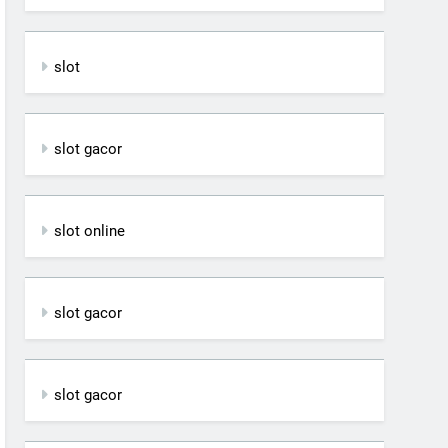
slot
slot gacor
slot online
slot gacor
slot gacor