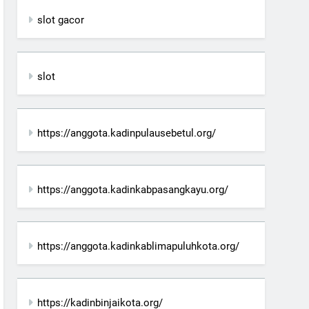
slot gacor
slot
https://anggota.kadinpulausebetul.org/
https://anggota.kadinkabpasangkayu.org/
https://anggota.kadinkablimapuluhkota.org/
https://kadinbinjaikota.org/