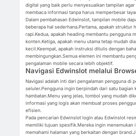
digital yang baik perlu menyesuaikan tampilan aga
membaca informasi tanpa harus memperbesar layar 
Dalam pembahasan Edwinslot, tampilan mobile dapat 
beberapa hal sederhana.Pertama, apakah struktur 
rapi.Kedua, apakah heading membantu pengguna m
konten.Ketiga, apakah menu utama tetap mudah diak
kecil.Keempat, apakah instruksi ditulis dengan bah
membingungkan.Semua elemen ini membantu pengg
pengalaman mobile secara lebih objektif.
Navigasi Edwinslot melalui Brows
Navigasi adalah inti dari pengalaman pengguna di 
seluler.Pengguna ingin berpindah dari satu bagian k
hambatan.Menu yang jelas, tombol yang mudah diken
informasi yang logis akan membuat proses penggun
efisien.
Pada pencarian Edwinslot login atau Edwinslot res
memiliki tujuan spesifik.Mereka ingin menemukan i
memahami halaman yang berkaitan dengan brand.Jik