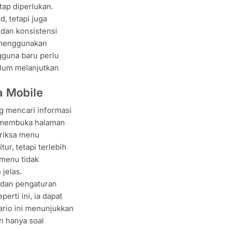
tap diperlukan.
, tetapi juga
 dan konsistensi
k menggunakan
guna baru perlu
elum melanjutkan
a Mobile
 mencari informasi
a membuka halaman
riksa menu
r, tetapi terlebih
menu tidak
jelas.
 dan pengaturan
rti ini, ia dapat
ario ini menunjukkan
n hanya soal