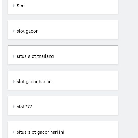
Slot
slot gacor
situs slot thailand
slot gacor hari ini
slot777
situs slot gacor hari ini