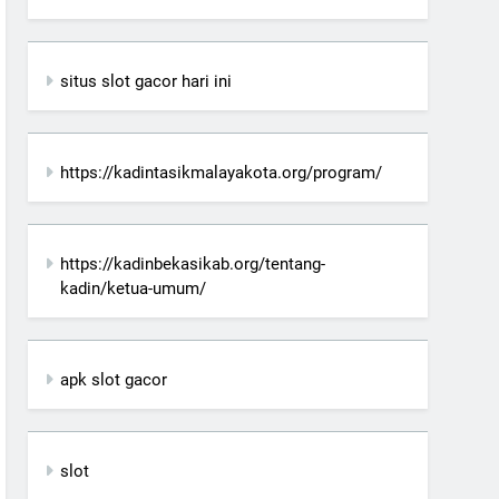
situs slot gacor hari ini
https://kadintasikmalayakota.org/program/
https://kadinbekasikab.org/tentang-
kadin/ketua-umum/
apk slot gacor
slot