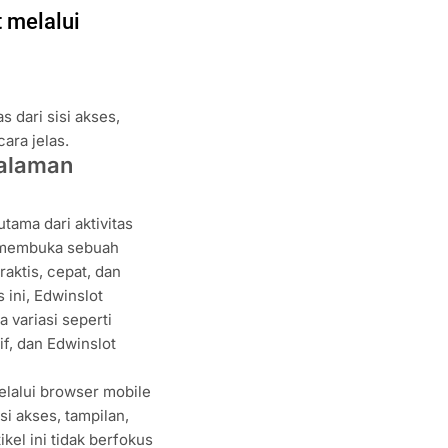
 melalui
 dari sisi akses,
ara jelas.
alaman
tama dari aktivitas
h membuka sebuah
aktis, cepat, dan
 ini, Edwinslot
 variasi seperti
if, dan Edwinslot
alui browser mobile
si akses, tampilan,
el ini tidak berfokus