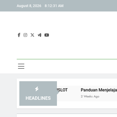
Skip
August 8, 2026
8:12:32 AM
to
content
SP
SPHM Netw
Menu Utama EDWINSLOT
Panduan Menjelajahi Fitur Uta
2 Weeks Ago
HEADLINES