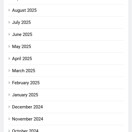
August 2025
July 2025
June 2025
May 2025
April 2025
March 2025
February 2025
January 2025
December 2024
November 2024
October 2024