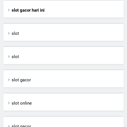
slot gacor hari ini
slot
slot
slot gacor
slot online
slot gacor