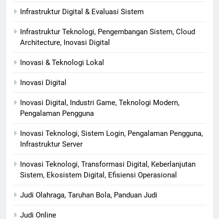
Infrastruktur Digital & Evaluasi Sistem
Infrastruktur Teknologi, Pengembangan Sistem, Cloud
Architecture, Inovasi Digital
Inovasi & Teknologi Lokal
Inovasi Digital
Inovasi Digital, Industri Game, Teknologi Modern,
Pengalaman Pengguna
Inovasi Teknologi, Sistem Login, Pengalaman Pengguna,
Infrastruktur Server
Inovasi Teknologi, Transformasi Digital, Keberlanjutan
Sistem, Ekosistem Digital, Efisiensi Operasional
Judi Olahraga, Taruhan Bola, Panduan Judi
Judi Online