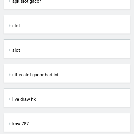
apk slot gacor
slot
slot
situs slot gacor hari ini
live draw hk
kaya787