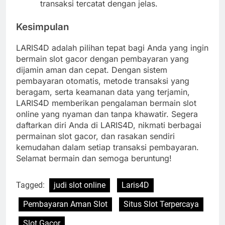
transaksi tercatat dengan jelas.
Kesimpulan
LARIS4D adalah pilihan tepat bagi Anda yang ingin
bermain slot gacor dengan pembayaran yang
dijamin aman dan cepat. Dengan sistem
pembayaran otomatis, metode transaksi yang
beragam, serta keamanan data yang terjamin,
LARIS4D memberikan pengalaman bermain slot
online yang nyaman dan tanpa khawatir. Segera
daftarkan diri Anda di LARIS4D, nikmati berbagai
permainan slot gacor, dan rasakan sendiri
kemudahan dalam setiap transaksi pembayaran.
Selamat bermain dan semoga beruntung!
Tagged:
judi slot online
Laris4D
Pembayaran Aman Slot
Situs Slot Terpercaya
Slot Gacor