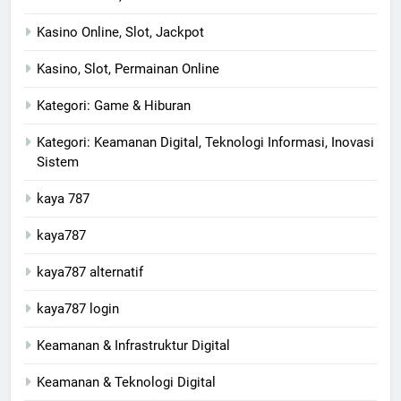
Kasino Online, Slot, Jackpot
Kasino, Slot, Permainan Online
Kategori: Game & Hiburan
Kategori: Keamanan Digital, Teknologi Informasi, Inovasi
Sistem
kaya 787
kaya787
kaya787 alternatif
kaya787 login
Keamanan & Infrastruktur Digital
Keamanan & Teknologi Digital