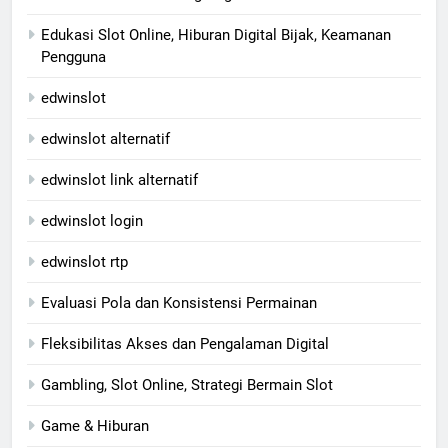
Edukasi Slot Online, Hiburan Digital Bijak, Keamanan
Pengguna
edwinslot
edwinslot alternatif
edwinslot link alternatif
edwinslot login
edwinslot rtp
Evaluasi Pola dan Konsistensi Permainan
Fleksibilitas Akses dan Pengalaman Digital
Gambling, Slot Online, Strategi Bermain Slot
Game & Hiburan