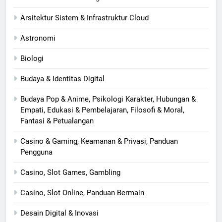
Arsitektur Sistem & Infrastruktur Cloud
Astronomi
Biologi
Budaya & Identitas Digital
Budaya Pop & Anime, Psikologi Karakter, Hubungan &
Empati, Edukasi & Pembelajaran, Filosofi & Moral,
Fantasi & Petualangan
Casino & Gaming, Keamanan & Privasi, Panduan
Pengguna
Casino, Slot Games, Gambling
Casino, Slot Online, Panduan Bermain
Desain Digital & Inovasi