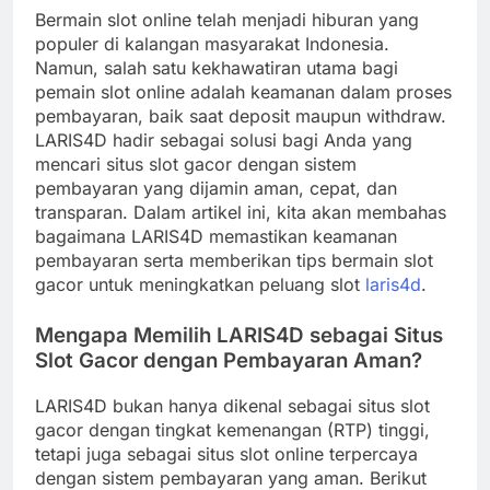
Bermain slot online telah menjadi hiburan yang
populer di kalangan masyarakat Indonesia.
Namun, salah satu kekhawatiran utama bagi
pemain slot online adalah keamanan dalam proses
pembayaran, baik saat deposit maupun withdraw.
LARIS4D hadir sebagai solusi bagi Anda yang
mencari situs slot gacor dengan sistem
pembayaran yang dijamin aman, cepat, dan
transparan. Dalam artikel ini, kita akan membahas
bagaimana LARIS4D memastikan keamanan
pembayaran serta memberikan tips bermain slot
gacor untuk meningkatkan peluang slot
laris4d
.
Mengapa Memilih LARIS4D sebagai Situs
Slot Gacor dengan Pembayaran Aman?
LARIS4D bukan hanya dikenal sebagai situs slot
gacor dengan tingkat kemenangan (RTP) tinggi,
tetapi juga sebagai situs slot online terpercaya
dengan sistem pembayaran yang aman. Berikut