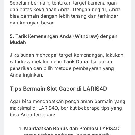
Sebelum bermain, tentukan target kemenangan
dan batas kekalahan Anda. Dengan begitu, Anda
bisa bermain dengan lebih tenang dan terhindar
dari kerugian besar.
5.
Tarik Kemenangan Anda (Withdraw) dengan
Mudah
Jika sudah mencapai target kemenangan, lakukan
withdraw melalui menu
Tarik Dana
. Isi jumlah
penarikan dan pilih metode pembayaran yang
Anda inginkan.
Tips Bermain Slot Gacor di LARIS4D
Agar bisa mendapatkan pengalaman bermain yang
maksimal di LARIS4D, berikut beberapa tips yang
bisa Anda terapkan:
Manfaatkan Bonus dan Promosi
LARIS4D
menawarkan berbagai bonus menarik