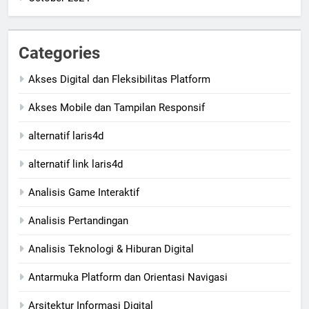
Categories
Akses Digital dan Fleksibilitas Platform
Akses Mobile dan Tampilan Responsif
alternatif laris4d
alternatif link laris4d
Analisis Game Interaktif
Analisis Pertandingan
Analisis Teknologi & Hiburan Digital
Antarmuka Platform dan Orientasi Navigasi
Arsitektur Informasi Digital