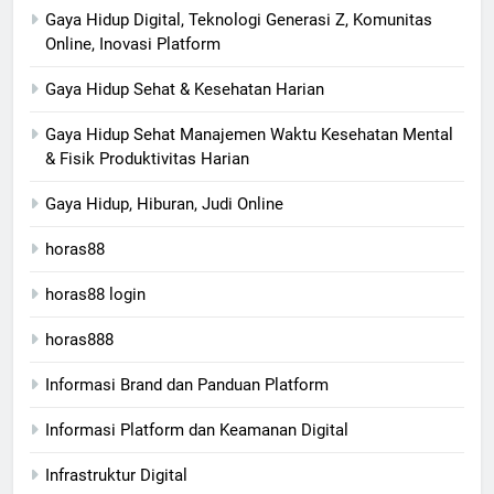
Gaya Hidup Digital, Teknologi Generasi Z, Komunitas
Online, Inovasi Platform
Gaya Hidup Sehat & Kesehatan Harian
Gaya Hidup Sehat Manajemen Waktu Kesehatan Mental
& Fisik Produktivitas Harian
Gaya Hidup, Hiburan, Judi Online
horas88
horas88 login
horas888
Informasi Brand dan Panduan Platform
Informasi Platform dan Keamanan Digital
Infrastruktur Digital