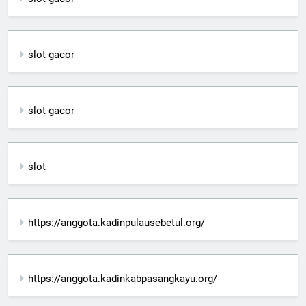
slot gacor
slot gacor
slot
https://anggota.kadinpulausebetul.org/
https://anggota.kadinkabpasangkayu.org/