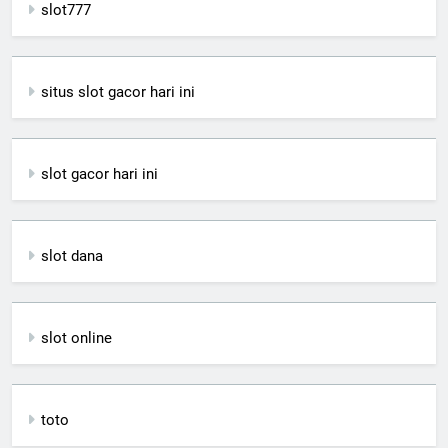
slot777
situs slot gacor hari ini
slot gacor hari ini
slot dana
slot online
toto