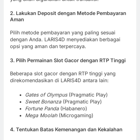
2.
Lakukan Deposit dengan Metode Pembayaran
Aman
Pilih metode pembayaran yang paling sesuai
dengan Anda. LARIS4D menyediakan berbagai
opsi yang aman dan terpercaya.
3.
Pilih Permainan Slot Gacor dengan RTP Tinggi
Beberapa slot gacor dengan RTP tinggi yang
direkomendasikan di LARIS4D antara lain:
Gates of Olympus
(Pragmatic Play)
Sweet Bonanza
(Pragmatic Play)
Fortune Panda
(Habanero)
Mega Moolah
(Microgaming)
4.
Tentukan Batas Kemenangan dan Kekalahan