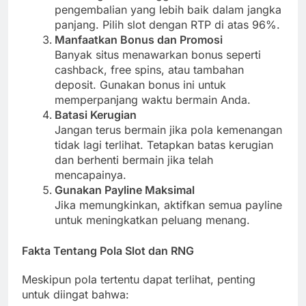
pengembalian yang lebih baik dalam jangka
panjang. Pilih slot dengan RTP di atas 96%.
Manfaatkan Bonus dan Promosi
Banyak situs menawarkan bonus seperti
cashback, free spins, atau tambahan
deposit. Gunakan bonus ini untuk
memperpanjang waktu bermain Anda.
Batasi Kerugian
Jangan terus bermain jika pola kemenangan
tidak lagi terlihat. Tetapkan batas kerugian
dan berhenti bermain jika telah
mencapainya.
Gunakan Payline Maksimal
Jika memungkinkan, aktifkan semua payline
untuk meningkatkan peluang menang.
Fakta Tentang Pola Slot dan RNG
Meskipun pola tertentu dapat terlihat, penting
untuk diingat bahwa: