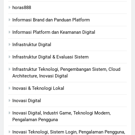
horas888
Informasi Brand dan Panduan Platform
Informasi Platform dan Keamanan Digital
Infrastruktur Digital
Infrastruktur Digital & Evaluasi Sistem
Infrastruktur Teknologi, Pengembangan Sistem, Cloud
Architecture, Inovasi Digital
Inovasi & Teknologi Lokal
Inovasi Digital
Inovasi Digital, Industri Game, Teknologi Modern,
Pengalaman Pengguna
Inovasi Teknologi, Sistem Login, Pengalaman Pengguna,