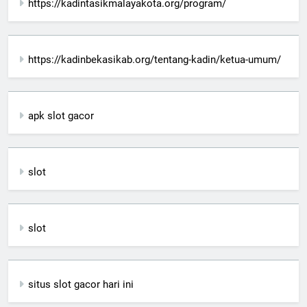
https://kadintasikmalayakota.org/program/
https://kadinbekasikab.org/tentang-kadin/ketua-umum/
apk slot gacor
slot
slot
situs slot gacor hari ini