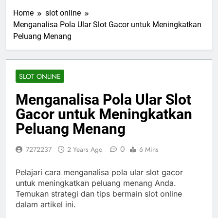
Home
slot online
Menganalisa Pola Ular Slot Gacor untuk Meningkatkan
Peluang Menang
SLOT ONLINE
Menganalisa Pola Ular Slot
Gacor untuk Meningkatkan
Peluang Menang
0
7272237
2 Years Ago
6 Mins
Pelajari cara menganalisa pola ular slot gacor
untuk meningkatkan peluang menang Anda.
Temukan strategi dan tips bermain slot online
dalam artikel ini.