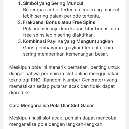
Simbol yang Sering Muncul
Beberapa simbol tertentu cenderung muncul
lebih sering dalam periode tertentu.
Frekuensi Bonus atau Free Spins
Pola ini menunjukkan kapan fitur bonus atau
free spins lebih sering diaktifkan.
Kombinasi Payline yang Menguntungkan
Garis pembayaran (payline) tertentu lebih
sering memberikan kemenangan besar.
Meskipun pola ini menarik perhatian, penting untuk
diingat bahwa permainan slot online menggunakan
teknologi RNG (Random Number Generator) yang
memastikan setiap putaran acak dan tidak dapat
diprediksi.
Cara Menganalisa Pola Ular Slot Gacor
Meskipun hasil slot acak, pemain dapat mencoba
menganalisa pola dengan langkah-langkah