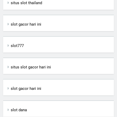
situs slot thailand
slot gacor hari ini
slot777
situs slot gacor hari ini
slot gacor hari ini
slot dana