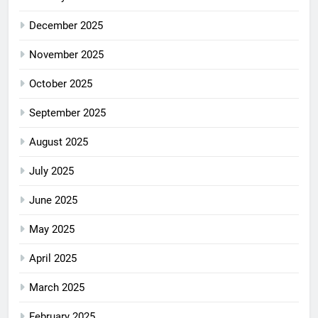
December 2025
November 2025
October 2025
September 2025
August 2025
July 2025
June 2025
May 2025
April 2025
March 2025
February 2025