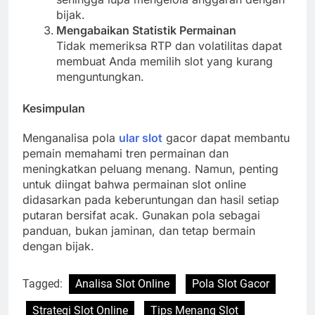
bijak.
Mengabaikan Statistik Permainan
Tidak memeriksa RTP dan volatilitas dapat
membuat Anda memilih slot yang kurang
menguntungkan.
Kesimpulan
Menganalisa pola
ular slot
gacor dapat membantu
pemain memahami tren permainan dan
meningkatkan peluang menang. Namun, penting
untuk diingat bahwa permainan slot online
didasarkan pada keberuntungan dan hasil setiap
putaran bersifat acak. Gunakan pola sebagai
panduan, bukan jaminan, dan tetap bermain
dengan bijak.
Tagged:
Analisa Slot Online
Pola Slot Gacor
Strategi Slot Online
Tips Menang Slot