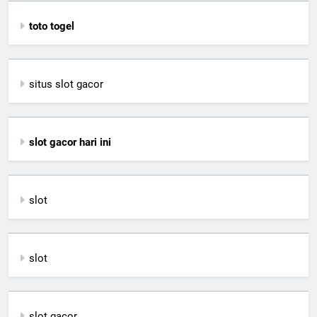
toto togel
situs slot gacor
slot gacor hari ini
slot
slot
slot gacor