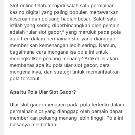
Slot online telah menjadi salah satu permainan
kasino digital yang paling populer, menawarkan
keseruan dan peluang hadiah besar. Salah satu
istilah yang sering diperbincangkan oleh pemain
adalah “ular slot gacor,” yang merujuk pada pola
atau tren dalam permainan slot yang dianggap
memberikan kemenangan lebih sering. Namun,
bagaimana cara menganalisa pola ini untuk
meningkatkan peluang menang? Artikel ini akan
membahas apa itu pola ular slot gacor, cara
mengenalinya, dan strategi untuk memanfaatkan
pola tersebut.
Apa Itu Pola Ular Slot Gacor?
Ular slot gacor mengacu pada pola tertentu dalam
permainan slot yang dianggap oleh pemain dapat
memberikan peluang menang lebih tinggi. Pola ini
biasanya melibatkan: