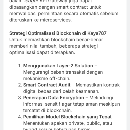
dalam
ledger
.API Gateway juga dapat
dipasangkan dengan smart contract untuk
memvalidasi permintaan secara otomatis sebelum
diteruskan ke microservices.
Strategi Optimalisasi Blockchain di Kaya787
Untuk memastikan blockchain benar-benar
memberi nilai tambah, beberapa strategi
optimalisasi dapat diterapkan:
Menggunakan Layer-2 Solution
–
Mengurangi beban transaksi dengan
mekanisme off-chain.
Smart Contract Audit
– Memastikan kontrak
digital bebas dari celah keamanan.
Penerapan Data Encryption
– Melindungi
informasi sensitif agar tetap aman meskipun
tercatat di blockchain.
Pemilihan Model Blockchain yang Tepat
–
Menentukan apakah private, public, atau
hybrid sesuai kebutuhan bisnis.