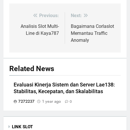
Previous:
Next:
Post
navigation
Analisis Slot Multi-
Bagaimana Corlaslot
Line di Kaya787
Memantau Traffic
Anomaly
Related News
Evaluasi Kinerja Sistem dan Server Lae138:
Stabilitas, Kecepatan, dan Skalabilitas
7272237
1 year ago
0
LINK SLOT