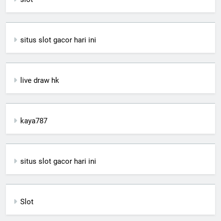
situs slot gacor hari ini
live draw hk
kaya787
situs slot gacor hari ini
Slot