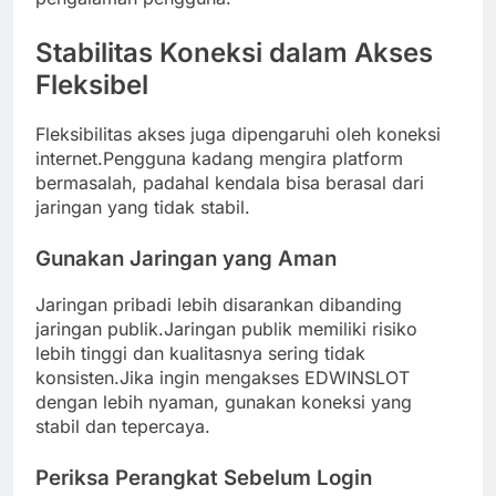
Stabilitas Koneksi dalam Akses
Fleksibel
Fleksibilitas akses juga dipengaruhi oleh koneksi
internet.Pengguna kadang mengira platform
bermasalah, padahal kendala bisa berasal dari
jaringan yang tidak stabil.
Gunakan Jaringan yang Aman
Jaringan pribadi lebih disarankan dibanding
jaringan publik.Jaringan publik memiliki risiko
lebih tinggi dan kualitasnya sering tidak
konsisten.Jika ingin mengakses EDWINSLOT
dengan lebih nyaman, gunakan koneksi yang
stabil dan tepercaya.
Periksa Perangkat Sebelum Login