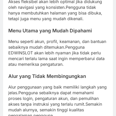
Akses fleksibel akan lebih optimal jika didukung
oleh navigasi yang konsisten.Pengguna tidak
hanya membutuhkan halaman yang bisa dibuka,
tetapi juga menu yang mudah dikenali.
Menu Utama yang Mudah Dipahami
Menu seperti akun, profil, keamanan, dan bantuan
sebaiknya mudah ditemukan.Pengguna
EDWINSLOT akan lebih nyaman jika tidak perlu
mencari terlalu lama saat ingin memperbarui data
atau memeriksa pengaturan.
Alur yang Tidak Membingungkan
Alur penggunaan yang baik memiliki langkah yang
jelas.Pengguna sebaiknya dapat memahami
proses login, pengaturan akun, dan pemulihan
akses tanpa instruksi yang terlalu rumit.Semakin
mudah alurnya, semakin tinggi kualitas
pengalaman pengguna.