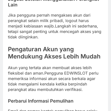
Lain
Jika pengguna pernah mengakses akun dari
perangkat selain milik pribadi, logout harus
menjadi kebiasaan wajib.Langkah ini sederhana,
tetapi sangat penting untuk mencegah akses yang
tidak diinginkan.
Pengaturan Akun yang
Mendukung Akses Lebih Mudah
Akun yang tertata akan membuat akses lebih
fleksibel dan aman.Pengguna EDWINSLOT perlu
memeriksa informasi akun secara berkala agar
tidak mengalami kendala ketika berpindah
perangkat atau membutuhkan verifikasi.
Perbarui Informasi Pemulihan