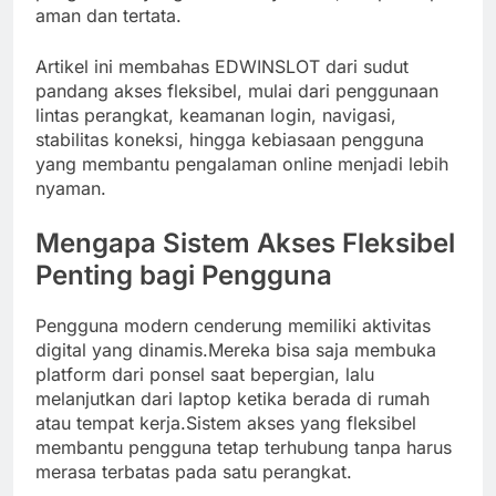
aman dan tertata.
Artikel ini membahas EDWINSLOT dari sudut
pandang akses fleksibel, mulai dari penggunaan
lintas perangkat, keamanan login, navigasi,
stabilitas koneksi, hingga kebiasaan pengguna
yang membantu pengalaman online menjadi lebih
nyaman.
Mengapa Sistem Akses Fleksibel
Penting bagi Pengguna
Pengguna modern cenderung memiliki aktivitas
digital yang dinamis.Mereka bisa saja membuka
platform dari ponsel saat bepergian, lalu
melanjutkan dari laptop ketika berada di rumah
atau tempat kerja.Sistem akses yang fleksibel
membantu pengguna tetap terhubung tanpa harus
merasa terbatas pada satu perangkat.