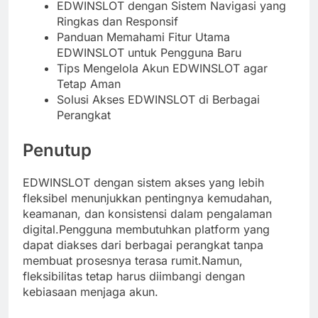
EDWINSLOT dengan Sistem Navigasi yang
Ringkas dan Responsif
Panduan Memahami Fitur Utama
EDWINSLOT untuk Pengguna Baru
Tips Mengelola Akun EDWINSLOT agar
Tetap Aman
Solusi Akses EDWINSLOT di Berbagai
Perangkat
Penutup
EDWINSLOT dengan sistem akses yang lebih
fleksibel menunjukkan pentingnya kemudahan,
keamanan, dan konsistensi dalam pengalaman
digital.Pengguna membutuhkan platform yang
dapat diakses dari berbagai perangkat tanpa
membuat prosesnya terasa rumit.Namun,
fleksibilitas tetap harus diimbangi dengan
kebiasaan menjaga akun.