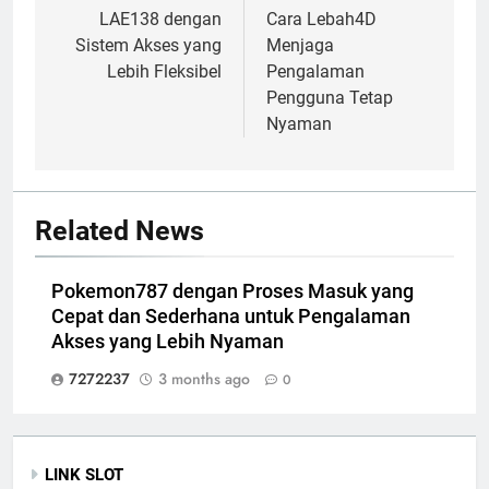
navigation
LAE138 dengan
Cara Lebah4D
Sistem Akses yang
Menjaga
Lebih Fleksibel
Pengalaman
Pengguna Tetap
Nyaman
Related News
Pokemon787 dengan Proses Masuk yang
Cepat dan Sederhana untuk Pengalaman
Akses yang Lebih Nyaman
7272237
3 months ago
0
LINK SLOT