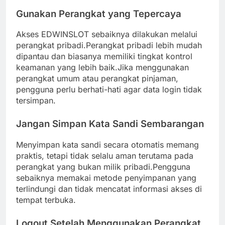
Gunakan Perangkat yang Tepercaya
Akses EDWINSLOT sebaiknya dilakukan melalui
perangkat pribadi.Perangkat pribadi lebih mudah
dipantau dan biasanya memiliki tingkat kontrol
keamanan yang lebih baik.Jika menggunakan
perangkat umum atau perangkat pinjaman,
pengguna perlu berhati-hati agar data login tidak
tersimpan.
Jangan Simpan Kata Sandi Sembarangan
Menyimpan kata sandi secara otomatis memang
praktis, tetapi tidak selalu aman terutama pada
perangkat yang bukan milik pribadi.Pengguna
sebaiknya memakai metode penyimpanan yang
terlindungi dan tidak mencatat informasi akses di
tempat terbuka.
Logout Setelah Menggunakan Perangkat