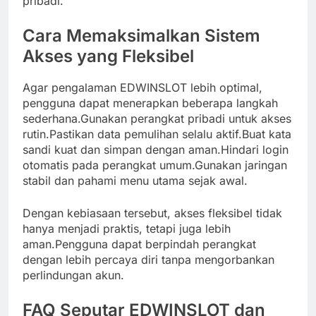
pribadi.
Cara Memaksimalkan Sistem
Akses yang Fleksibel
Agar pengalaman EDWINSLOT lebih optimal,
pengguna dapat menerapkan beberapa langkah
sederhana.Gunakan perangkat pribadi untuk akses
rutin.Pastikan data pemulihan selalu aktif.Buat kata
sandi kuat dan simpan dengan aman.Hindari login
otomatis pada perangkat umum.Gunakan jaringan
stabil dan pahami menu utama sejak awal.
Dengan kebiasaan tersebut, akses fleksibel tidak
hanya menjadi praktis, tetapi juga lebih
aman.Pengguna dapat berpindah perangkat
dengan lebih percaya diri tanpa mengorbankan
perlindungan akun.
FAQ Seputar EDWINSLOT dan