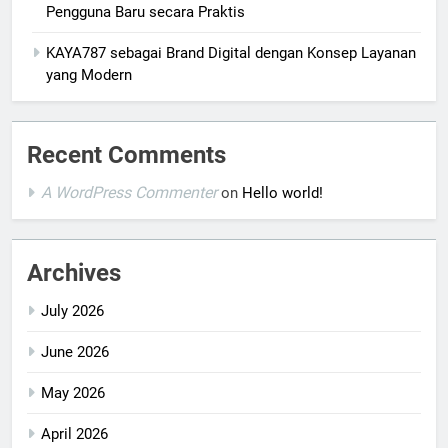
Pengguna Baru secara Praktis
KAYA787 sebagai Brand Digital dengan Konsep Layanan
yang Modern
Recent Comments
A WordPress Commenter
on
Hello world!
Archives
July 2026
June 2026
May 2026
April 2026