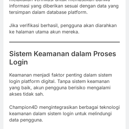
informasi yang diberikan sesuai dengan data yang
tersimpan dalam database platform.
Jika verifikasi berhasil, pengguna akan diarahkan
ke halaman utama akun mereka.
Sistem Keamanan dalam Proses
Login
Keamanan menjadi faktor penting dalam sistem
login platform digital. Tanpa sistem keamanan
yang baik, akun pengguna berisiko mengalami
akses tidak sah.
Champion4D mengintegrasikan berbagai teknologi
keamanan dalam sistem login untuk melindungi
data pengguna.