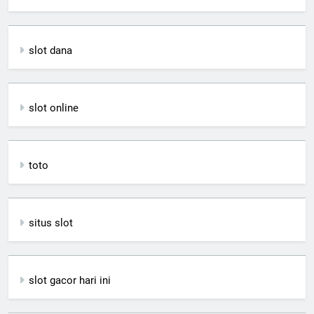
slot dana
slot online
toto
situs slot
slot gacor hari ini