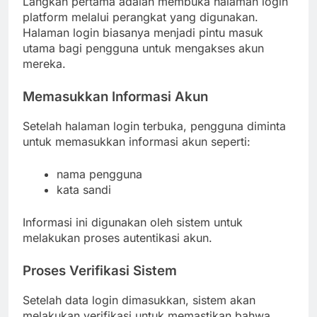
Langkah pertama adalah membuka halaman login
platform melalui perangkat yang digunakan.
Halaman login biasanya menjadi pintu masuk
utama bagi pengguna untuk mengakses akun
mereka.
Memasukkan Informasi Akun
Setelah halaman login terbuka, pengguna diminta
untuk memasukkan informasi akun seperti:
nama pengguna
kata sandi
Informasi ini digunakan oleh sistem untuk
melakukan proses autentikasi akun.
Proses Verifikasi Sistem
Setelah data login dimasukkan, sistem akan
melakukan verifikasi untuk memastikan bahwa