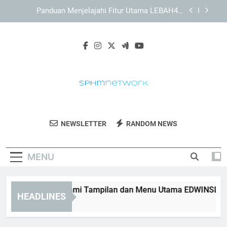
Skip
Panduan Memahami Fitur Utama EDWINSLOT
to
untuk Pengguna Baru secara Praktis
content
Panduan Memahami Fitur Utama LEBAH4D untuk
Pengguna Baru secara Praktis
Panduan Memahami Tampilan dan Menu Utama
EDWINSLOT
Panduan Menjelajahi Fitur Utama LEBAH4D
secara Efisien
Panduan Memahami Fitur Utama EDWINSLOT
untuk Pengguna Baru secara Praktis
SPHM Network
SPHM Network Memberikan Informasi Dan
Panduan Memahami Fitur Utama LEBAH4D untuk
NEWSLETTER
RANDOM NEWS
Pengguna Baru secara Praktis
Berita Terkini Untuk Masyarakat Modern.
Sumber Informasi Terpercaya.
MENU
nduan Memahami Tampilan dan Menu Utama EDWINSLOT
HEADLINES
Weeks Ago