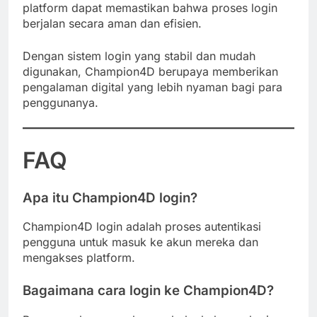
platform dapat memastikan bahwa proses login
berjalan secara aman dan efisien.
Dengan sistem login yang stabil dan mudah
digunakan, Champion4D berupaya memberikan
pengalaman digital yang lebih nyaman bagi para
penggunanya.
FAQ
Apa itu Champion4D login?
Champion4D login adalah proses autentikasi
pengguna untuk masuk ke akun mereka dan
mengakses platform.
Bagaimana cara login ke Champion4D?