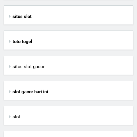
situs slot
toto togel
situs slot gacor
slot gacor hari ini
slot