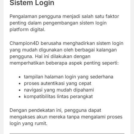
Sistem Login
Pengalaman pengguna menjadi salah satu faktor
penting dalam pengembangan sistem login
platform digital.
Champion4D berusaha menghadirkan sistem login
yang mudah digunakan oleh berbagai kalangan
pengguna. Hal ini dilakukan dengan
memperhatikan beberapa aspek penting seperti:
tampilan halaman login yang sederhana
proses autentikasi yang cepat
navigasi yang mudah dipahami
kompatibilitas lintas perangkat
Dengan pendekatan ini, pengguna dapat
mengakses akun mereka tanpa mengalami proses
login yang rumit.