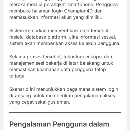
mereka melalui perangkat smartphone. Pengguna
membuka halaman login Champion4D dan
memasukkan informasi akun yang dimiliki.
Sistem kemudian memverifikasi data tersebut
melalui database platform. Jika informasi sesuai,
sistem akan memberikan akses ke akun pengguna.
Selama proses tersebut, teknologi enkripsi dan
manajemen sesi bekerja di latar belakang untuk
memastikan keamanan data pengguna tetap
terjaga.
Skenario ini menunjukkan bagaimana sistem login
dirancang untuk memberikan pengalaman akses
yang cepat sekaligus aman.
Pengalaman Pengguna dalam