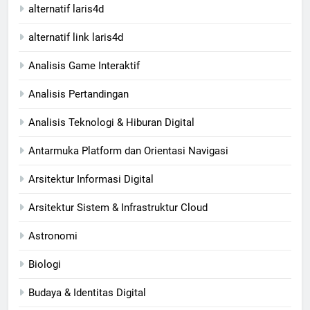
alternatif laris4d
alternatif link laris4d
Analisis Game Interaktif
Analisis Pertandingan
Analisis Teknologi & Hiburan Digital
Antarmuka Platform dan Orientasi Navigasi
Arsitektur Informasi Digital
Arsitektur Sistem & Infrastruktur Cloud
Astronomi
Biologi
Budaya & Identitas Digital