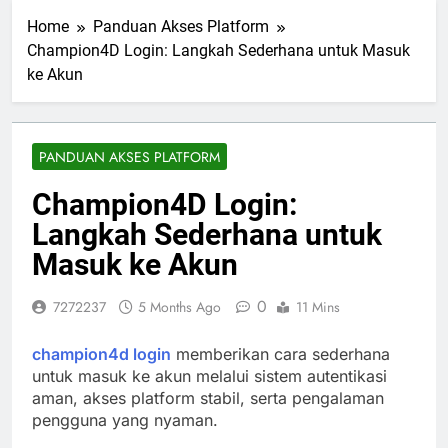
Home
Panduan Akses Platform
Champion4D Login: Langkah Sederhana untuk Masuk
ke Akun
PANDUAN AKSES PLATFORM
Champion4D Login:
Langkah Sederhana untuk
Masuk ke Akun
0
7272237
5 Months Ago
11 Mins
champion4d login
memberikan cara sederhana
untuk masuk ke akun melalui sistem autentikasi
aman, akses platform stabil, serta pengalaman
pengguna yang nyaman.