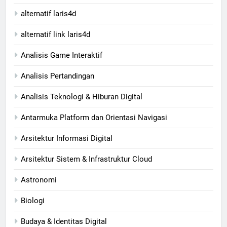
alternatif laris4d
alternatif link laris4d
Analisis Game Interaktif
Analisis Pertandingan
Analisis Teknologi & Hiburan Digital
Antarmuka Platform dan Orientasi Navigasi
Arsitektur Informasi Digital
Arsitektur Sistem & Infrastruktur Cloud
Astronomi
Biologi
Budaya & Identitas Digital