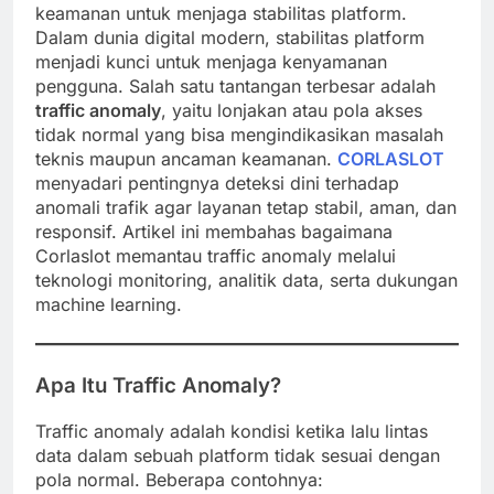
keamanan untuk menjaga stabilitas platform.
Dalam dunia digital modern, stabilitas platform
menjadi kunci untuk menjaga kenyamanan
pengguna. Salah satu tantangan terbesar adalah
traffic anomaly
, yaitu lonjakan atau pola akses
tidak normal yang bisa mengindikasikan masalah
teknis maupun ancaman keamanan.
CORLASLOT
menyadari pentingnya deteksi dini terhadap
anomali trafik agar layanan tetap stabil, aman, dan
responsif. Artikel ini membahas bagaimana
Corlaslot memantau traffic anomaly melalui
teknologi monitoring, analitik data, serta dukungan
machine learning.
Apa Itu Traffic Anomaly?
Traffic anomaly adalah kondisi ketika lalu lintas
data dalam sebuah platform tidak sesuai dengan
pola normal. Beberapa contohnya: