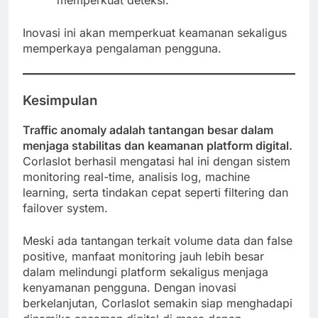
memperkuat deteksi.
Inovasi ini akan memperkuat keamanan sekaligus
memperkaya pengalaman pengguna.
Kesimpulan
Traffic anomaly adalah tantangan besar dalam
menjaga stabilitas dan keamanan platform digital.
Corlaslot berhasil mengatasi hal ini dengan sistem
monitoring real-time, analisis log, machine
learning, serta tindakan cepat seperti filtering dan
failover system.
Meski ada tantangan terkait volume data dan false
positive, manfaat monitoring jauh lebih besar
dalam melindungi platform sekaligus menjaga
kenyamanan pengguna. Dengan inovasi
berkelanjutan, Corlaslot semakin siap menghadapi