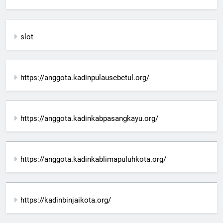
slot
https://anggota.kadinpulausebetul.org/
https://anggota.kadinkabpasangkayu.org/
https://anggota.kadinkablimapuluhkota.org/
https://kadinbinjaikota.org/