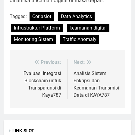
dinamika ancaman digital di masa depan.
Tagged:
Corlaslot
Data Analytics
Infrastruktur Platform
keamanan digital
Monitoring Sistem
Traffic Anomaly
Previous:
Next:
Post
navigation
Evaluasi Integrasi
Analisis Sistem
Blockchain untuk
Enkripsi dan
Transparansi di
Keamanan Transmisi
Kaya787
Data di KAYA787
LINK SLOT