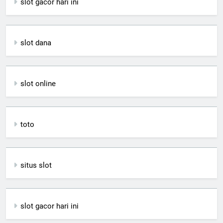
slot gacor hari ini
slot dana
slot online
toto
situs slot
slot gacor hari ini