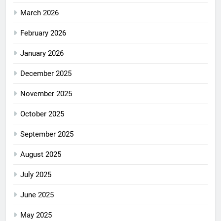
March 2026
February 2026
January 2026
December 2025
November 2025
October 2025
September 2025
August 2025
July 2025
June 2025
May 2025