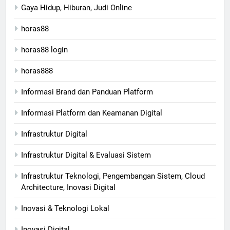
Gaya Hidup, Hiburan, Judi Online
horas88
horas88 login
horas888
Informasi Brand dan Panduan Platform
Informasi Platform dan Keamanan Digital
Infrastruktur Digital
Infrastruktur Digital & Evaluasi Sistem
Infrastruktur Teknologi, Pengembangan Sistem, Cloud
Architecture, Inovasi Digital
Inovasi & Teknologi Lokal
Inovasi Digital