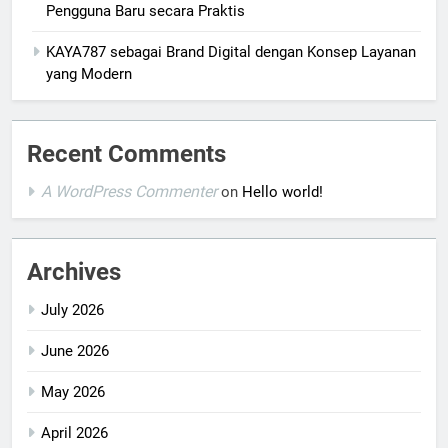
Pengguna Baru secara Praktis
KAYA787 sebagai Brand Digital dengan Konsep Layanan
yang Modern
Recent Comments
A WordPress Commenter
on
Hello world!
Archives
July 2026
June 2026
May 2026
April 2026