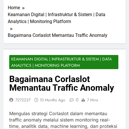
Home
Keamanan Digital | Infrastruktur & Sistem | Data
Analytics | Monitoring Platform
Bagaimana Corlaslot Memantau Traffic Anomaly
KEAMANAN DIGITAL | INFRASTRUKTUR & SISTEM | DATA
ANALYTICS | MONITORING PLATFORM
Bagaimana Corlaslot
Memantau Traffic Anomaly
0
7272237
10 Months Ago
7 Mins
Mengulas strategi Corlaslot dalam memantau
traffic anomaly melalui sistem monitoring real-
time, analitik data, machine learning, dan proteksi