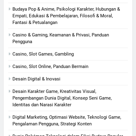
Budaya Pop & Anime, Psikologi Karakter, Hubungan &
Empati, Edukasi & Pembelajaran, Filosofi & Moral,
Fantasi & Petualangan
Casino & Gaming, Keamanan & Privasi, Panduan
Pengguna
Casino, Slot Games, Gambling
Casino, Slot Online, Panduan Bermain
Desain Digital & Inovasi
Desain Karakter Game, Kreativitas Visual,
Pengembangan Dunia Digital, Konsep Seni Game,
Identitas dan Narasi Karakter
Digital Marketing, Optimasi Website, Teknologi Game,
Pengalaman Pengguna, Strategi Konten